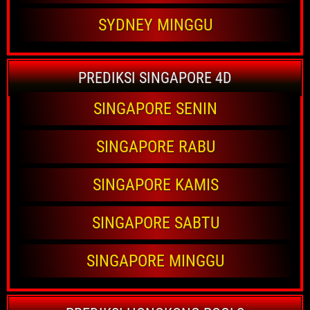
9701
=>
6789025
ct-ke
✓
7668
=>
6789025
SYDNEY MINGGU
ct-ke
✓
4522
=>
0123469
ct-ke
✓
8482
=>
3456792
ct-ke
✓
PREDIKSI SINGAPORE 4D
4462
=>
1234570
ct-ke
✓
9397
=>
0123469
ct-ke
✓
SINGAPORE SENIN
8782
=>
4567803
ct-ke
✓
8860
=>
9012358
ct-ke
✓
SINGAPORE RABU
6275
=>
1234570
ct-ke
✓
2157
=>
9012358
ct-ke
✓
SINGAPORE KAMIS
0497
=>
1234570
ct-ke
✓
3022
=>
2345681
ct-ke
✓
SINGAPORE SABTU
2542
=>
0123469
ct-ke
✓
2035
=>
7890136
ct-ke
✓
SINGAPORE MINGGU
5313
=>
1234570
ct-ke
✓
8864
=>
2345681
ct-ke
✓
4246
=>
5678914
ct-ke
✓