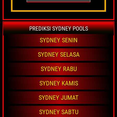
2517
=>
9012358
ct-ke
✓
9492
=>
5678914
ct-ke
✓
0877
=>
6789025
ct-ke
✓
9754
=>
3456792
ct-ke
✓
PREDIKSI SYDNEY POOLS
7639
=>
5678914
ct-ke
✓
SYDNEY SENIN
5246
=>
0123469
ct-ke
✓
3435
=>
1234570
ct-ke
✓
SYDNEY SELASA
6083
=>
9012358
ct-ke
✓
5692
=>
7890136
ct-ke
✓
SYDNEY RABU
9589
=>
2345681
ct-ke
✓
3369
=>
2345681
ct-ke
✓
SYDNEY KAMIS
7440
=>
4567803
ct-ke
✓
7653
=>
2345681
ct-ke
✓
SYDNEY JUMAT
5293
=>
0123469
ct-ke
✓
9020
=>
5678914
ct-ke
✓
SYDNEY SABTU
1062
=>
7890136
ct-ke
✓