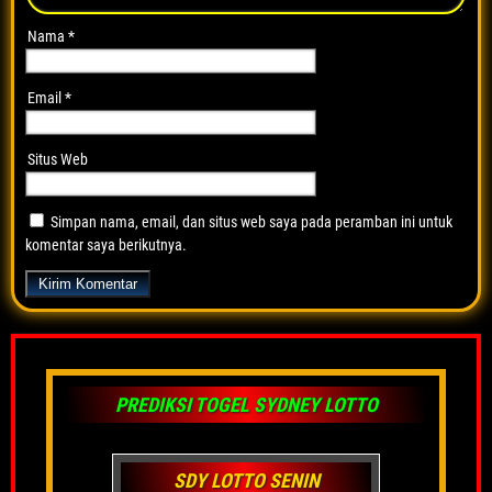
8932
=>
1234570
ct-ke
✓
Nama
*
2580
=>
6789025
ct-ke
✓
9163
=>
0123469
ct-ke
✓
Email
*
8638
=>
3456792
ct-ke
✓
4746
=>
9012358
ct-ke
✓
Situs Web
3175
=>
6789025
ct-ke
✓
8640
=>
4567803
ct-ke
✓
1331
=>
1234570
Simpan nama, email, dan situs web saya pada peramban ini untuk
ct-ke
✓
komentar saya berikutnya.
1171
=>
7890136
ct-ke
✓
5148
=>
0123469
ct-ke
✓
1447
=>
1234570
ct-ke
✓
2520
=>
2345681
ct-ke
✓
7228
=>
1234570
ct-ke
✓
3216
=>
7890136
PREDIKSI TOGEL SYDNEY LOTTO
ct-ke
✓
3610
=>
5678914
ct-ke
✓
4295
=>
4567803
ct-ke
✓
SDY LOTTO SENIN
9886
=>
9012358