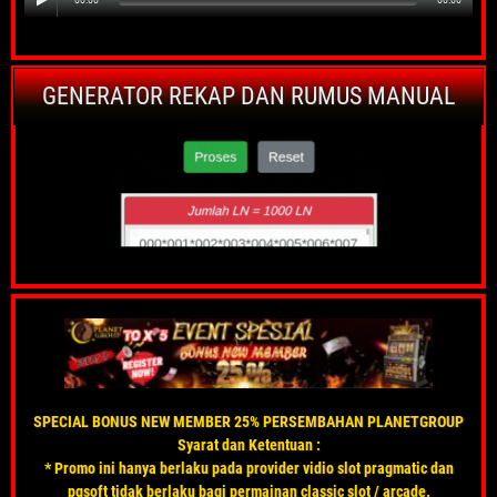
GENERATOR REKAP DAN RUMUS MANUAL
SPECIAL BONUS NEW MEMBER 25% PERSEMBAHAN PLANETGROUP
Syarat dan Ketentuan :
* Promo ini hanya berlaku pada provider vidio slot pragmatic dan
pgsoft tidak berlaku bagi permainan classic slot / arcade.