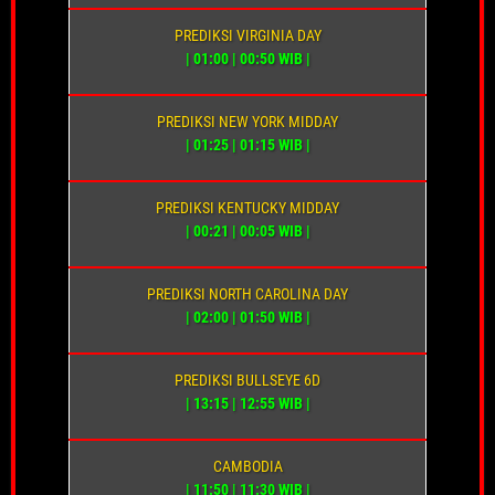
2773
=>
5678914
ct-ke
✓
PREDIKSI VIRGINIA DAY
7340
=>
6789025
ct-ke
✓
| 01:00 | 00:50 WIB |
3983
=>
7890136
ct-ke
✓
5783
=>
3456792
ct-ke
✓
PREDIKSI NEW YORK MIDDAY
9065
=>
9012358
ct-ke
✓
| 01:25 | 01:15 WIB |
3437
=>
3456792
ct-ke
✓
3303
=>
7890136
ct-ke
✓
PREDIKSI KENTUCKY MIDDAY
2571
=>
3456792
| 00:21 | 00:05 WIB |
ct-ke
✓
5332
=>
4567803
ct-ke
✓
1818
=>
5678914
ct-ke
✓
PREDIKSI NORTH CAROLINA DAY
| 02:00 | 01:50 WIB |
7005
=>
1234570
ct-ke
✓
1021
=>
1234570
ct-ke
✓
5032
=>
3456792
PREDIKSI BULLSEYE 6D
ct-ke
✓
| 13:15 | 12:55 WIB |
0862
=>
4567803
ct-ke
✓
2115
=>
6789025
ct-ke
✓
CAMBODIA
8650
=>
4567803
ct-ke
✓
| 11:50 | 11:30 WIB |