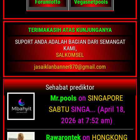
Forumlotto
Vegasnetpools
3999
=>
6789025
ct-ke
✓
9994
=>
4567803
ct-ke
✓
9126
=>
4567803
ct-ke
✓
TERIMAKASIH ATAS KUNJUNGANYA
5415
=>
9012358
ct-ke
✓
3615
=>
4567803
ct-ke
✓
SUPORT ANDA ADALAH BAGIAN DARI SEMANGAT
7473
=>
5678914
KAMI,
ct-ke
x
SALKOMSEL
3020
=>
1234570
ct-ke
✓
6743
=>
9012358
ct-ke
✓
jasaiklanbanner870@gmail.com
6357
=>
5678914
ct-ke
✓
7367
=>
2345681
ct-ke
✓
Sehabat prediktor
0604
=>
3456792
ct-ke
✓
Mr.pools
on
SINGAPORE
3413
=>
5678914
ct-ke
✓
6239
=>
3456792
ct-ke
✓
SABTU
SINGA...
(April 18,
5027
=>
2345681
ct-ke
x
2026 at 7:52 am)
8300
=>
5678914
ct-ke
✓
2961
=>
3456792
ct-ke
✓
Rawarontek
on
HONGKONG