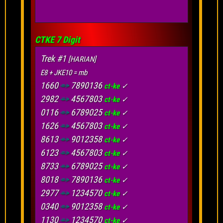
CTKE 7 Digit
Trek #1
[HARIAN]
E8 + JKE10 = mb
1660
=>
7890136
ct-ke
✓
2982
=>
4567803
ct-ke
✓
0116
=>
6789025
ct-ke
✓
1626
=>
4567803
ct-ke
✓
8613
=>
9012358
ct-ke
✓
6123
=>
4567803
ct-ke
✓
8733
=>
6789025
ct-ke
✓
8018
=>
7890136
ct-ke
✓
2977
=>
1234570
ct-ke
✓
0340
=>
9012358
ct-ke
✓
1130
=>
1234570
ct-ke
✓