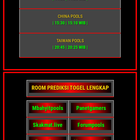
7455
=>
1234570
ct-ke
✓
4739
=>
7890136
ct-ke
x
CHINA POOLS
4452
=>
7890136
ct-ke
✓
| 15:30 | 15:10 WIB |
5476
=>
1234570
ct-ke
✓
6957
=>
4567803
ct-ke
✓
TAIWAN POOLS
5198
=>
7890136
ct-ke
✓
| 20:45 | 20:25 WIB |
3067
=>
0123469
ct-ke
✓
0771
=>
6789025
ct-ke
✓
2222
=>
4567803
ct-ke
✓
9742
=>
9012358
ct-ke
✓
8737
=>
3456792
ct-ke
✓
ROOM PREDIKSI TOGEL LENGKAP
0748
=>
4567803
ct-ke
✓
2944
=>
9012358
ct-ke
✓
Mbahyitpools
Panetgamers
7060
=>
7890136
ct-ke
✓
4916
=>
3456792
ct-ke
✓
Skakmat.live
Forumpools
9957
=>
2345681
ct-ke
x
5909
=>
7890136
ct-ke
✓