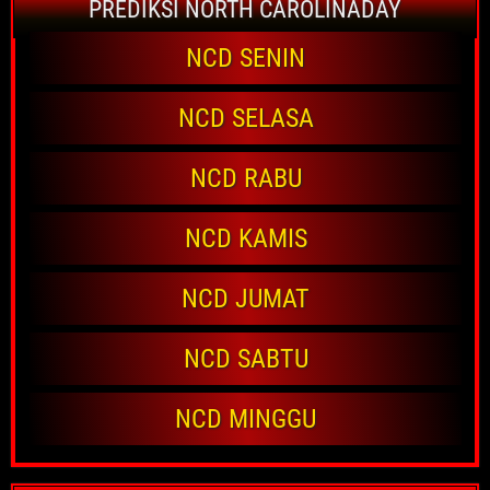
6299
=>
4567803
ct-ke
✓
PREDIKSI NORTH CAROLINADAY
1346
=>
0123469
ct-ke
✓
NCD SENIN
1539
=>
2345681
ct-ke
✓
5962
=>
2345681
ct-ke
✓
NCD SELASA
0445
=>
4567803
ct-ke
✓
9587
=>
6789025
ct-ke
✓
NCD RABU
3366
=>
4567803
ct-ke
✓
1385
=>
4567803
ct-ke
✓
NCD KAMIS
6194
=>
6789025
ct-ke
✓
6275
=>
3456792
ct-ke
✓
NCD JUMAT
9638
=>
9012358
ct-ke
✓
4084
=>
0123469
ct-ke
✓
4506
=>
2345681
NCD SABTU
ct-ke
✓
0106
=>
2345681
ct-ke
✓
4927
=>
6789025
NCD MINGGU
ct-ke
✓
5130
=>
1234570
ct-ke
✓
4578
=>
3456792
ct-ke
✓