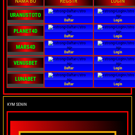
NAMA BO
REGSTR
LOGIN
URANUSTOTO
Daftar
Login
PLANET4D
Daftar
Login
MARS4D
Daftar
Login
VENUSBET
Daftar
Login
LUNABET
Daftar
Login
KYM SENIN