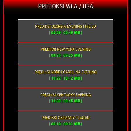
6373
=>
9012358
ct-ke
✓
PREDOKSI WLA / USA
5901
=>
1234570
ct-ke
✓
2409
=>
0123469
ct-ke
✓
9723
=>
3456792
PREDIKSI GEORGIA EVENING FIVE 5D
ct-ke
✓
| 05:59 | 05:49 WIB |
8277
=>
5678914
ct-ke
✓
8271
=>
2345681
ct-ke
✓
PREDIKSI NEW YORK EVENING
7312
=>
0123469
ct-ke
✓
| 09:35 | 09:25 WIB |
4359
=>
2345681
ct-ke
✓
2887
=>
1234570
ct-ke
✓
PREDIKSI NORTH CAROLINA EVENING
9542
=>
7890136
ct-ke
✓
| 10:22 | 10:12 WIB |
1627
=>
5678914
ct-ke
✓
4295
=>
1234570
ct-ke
✓
PREDIKSI KENTUCKY EVENING
8571
=>
2345681
ct-ke
✓
| 10:00 | 09:45 WIB |
2154
=>
1234570
ct-ke
✓
5504
=>
0123469
ct-ke
✓
PREDIKSI GERMANY PLUS 5D
4260
=>
7890136
ct-ke
✓
| 00:10 | 00:01 WIB |
7386
=>
1234570
ct-ke
✓