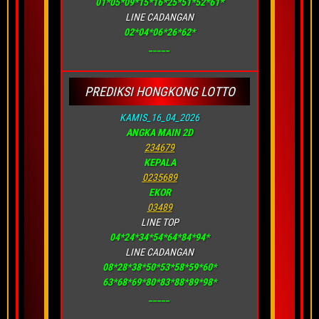
01*05*09*15*16*25*51*52*61*
LINE CADANGAN
02*04*06*26*62*
_____
PREDIKSI HONGKONG LOTTO
KAMIS_16_04_2026
ANGKA MAIN 2D
234679
KEPALA
0235689
EKOR
03489
LINE TOP
04*24*34*54*64*84*94*
LINE CADANGAN
08*28*38*50*53*58*59*60*
63*68*69*80*83*88*89*98*
_____