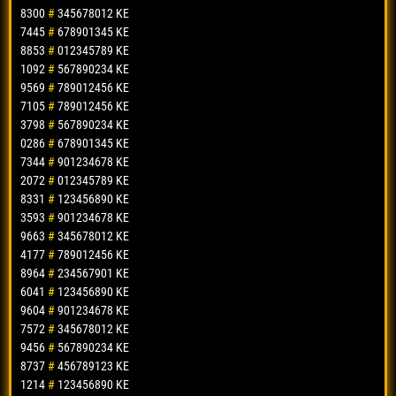
8300
#
345678012 KE
7445
#
678901345 KE
8853
#
012345789 KE
1092
#
567890234 KE
9569
#
789012456 KE
7105
#
789012456 KE
3798
#
567890234 KE
0286
#
678901345 KE
7344
#
901234678 KE
2072
#
012345789 KE
8331
#
123456890 KE
3593
#
901234678 KE
9663
#
345678012 KE
4177
#
789012456 KE
8964
#
234567901 KE
6041
#
123456890 KE
9604
#
901234678 KE
7572
#
345678012 KE
9456
#
567890234 KE
8737
#
456789123 KE
1214
#
123456890 KE