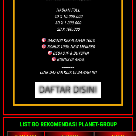
HADIAH FULL
4D X 10.000.000
3D X 1.000.000
2D X 100.000
GARANSI KEK4LAH4N 100%
BONUS 100% NEW MEMBER
BEBAS IP & BUYSPIN
BONUS DI AWAL
_______
LINK DAFTAR KLIK DI BAWAH INI
LIST BO REKOMENDASI PLANET-GROUP