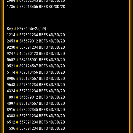
2984
#
678902345 BBFS 4D/3D/2D
7292
=>
8124
1736
#
789013456 BBFS KO/3D/2D
ai
✓
6723
=>
3679
ai
✓
=====
0087
=>
1457
ai
✓
Key
#
E2+E4mb+2.(m9)
8053
=>
9235
ai
✓
1214
#
567891234 BBFS 4D/3D/2D
4245
=>
9235
ai
✓
2453
#
345679012 BBFS 4D/3D/2D
3634
=>
7013
9230
#
567891234 BBFS 4D/3D/2D
ai
✓
9247
#
456780123 BBFS 4D/3D/2D
9943
=>
4780
ai
✓
5652
#
234568901 BBFS 4D/3D/2D
2797
=>
5891
ai
x
0521
#
890124567 BBFS 4D/3D/2D
8620
=>
9235
ai
?
5114
#
789013456 BBFS 4D/3D/2D
8906
#
890124567 BBFS 4D/3D/2D
============
9648
#
567891234 BBFS 4D/3D/2D
33 putaran | patah 1x
4324
#
567891234 BBFS 4D/3D/2D
1891
#
345679012 BBFS 4D/3D/2D
4097
#
890124567 BBFS 4D/3D/2D
8916
#
678902345 BBFS 4D/3D/2D
4383
#
567891234 BBFS 4D/3D/2D
6512
#
567891234 BBFS 4D/3D/2D
1536
#
567891234 BBFS 4D/3D/2D