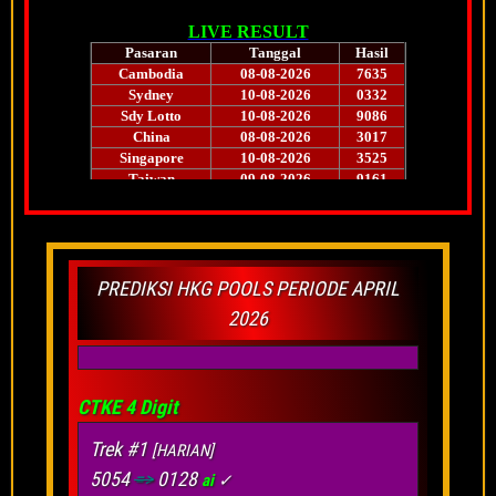
PREDIKSI HKG POOLS PERIODE APRIL
2026
CTKE 4 Digit
Trek #1
[HARIAN]
5054
=>
0128
ai
✓