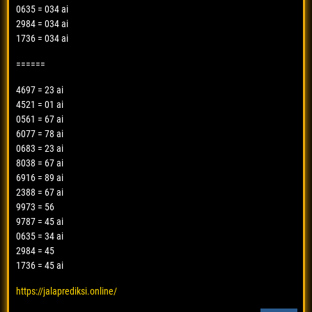
0635 = 034 ai
2984 = 034 ai
1736 = 034 ai
======
4697 = 23 ai
4521 = 01 ai
0561 = 67 ai
6077 = 78 ai
0683 = 23 ai
8038 = 67 ai
6916 = 89 ai
2388 = 67 ai
9973 = 56
9787 = 45 ai
0635 = 34 ai
2984 = 45
1736 = 45 ai
https://jalaprediksi.online/