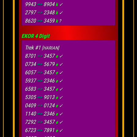
33 putaran | patah 0x
9943
=>
8904
k
✓
2797
=>
2348
k
✓
Trek #2
[HARIAN]
8620
=>
3459
k
?
5054
=>
8024
ai
✓
============
4152
=>
6802
ai
✓
EKOR 4 Digit
17 putaran | patah 0x
0161
=>
4680
ai
✓
Trek #1
[HARIAN]
5490
=>
2468
ai
✓
8701
=>
3457
e
✓
6416
=>
3579
ai
✓
0734
=>
5679
e
✓
9392
=>
2468
ai
✓
6057
=>
3457
e
✓
9206
=>
9135
ai
✓
5937
=>
2346
e
✓
0655
=>
8024
ai
✓
6583
=>
3457
e
✓
9064
=>
4680
ai
✓
5305
=>
9013
e
✓
8809
=>
0246
ai
✓
0409
=>
0124
e
✓
0882
=>
0246
ai
✓
1140
=>
2346
e
✓
0447
=>
9135
ai
✓
7292
=>
3457
e
✓
4610
=>
5791
ai
✓
6723
=>
7891
e
✓
2177
=>
3579
ai
✓