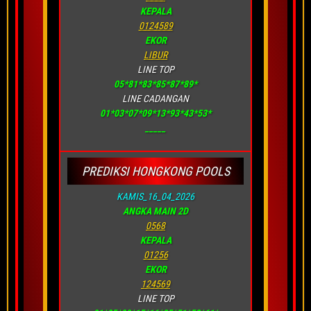
KEPALA
0124589
EKOR
LIBUR
LINE TOP
05*81*83*85*87*89*
LINE CADANGAN
01*03*07*09*13*93*43*53*
_____
PREDIKSI HONGKONG POOLS
KAMIS_16_04_2026
ANGKA MAIN 2D
0568
KEPALA
01256
EKOR
124569
LINE TOP