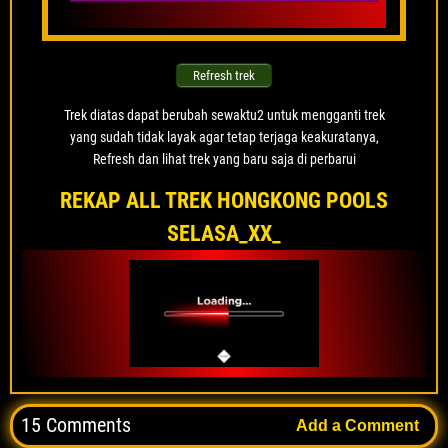
0447
=>
1345
ai
✓
4610
=>
7901
ai
✓
Refresh trek
2177
=>
5789
ai
✓
1694
=>
0234
ai
✓
Trek diatas dapat berubah sewaktu2 untuk mengganti trek
5902
=>
9123
ai
✓
yang sudah tidak layak agar tetap terjaga keakuratanya,
8701
=>
1345
Refresh dan lihat trek yang baru saja di perbarui
ai
✓
0734
=>
5789
ai
✓
REKAP ALL TREK HONGKONG POOLS
6057
=>
1345
ai
✓
SELASA_XX_
5937
=>
0234
ai
✓
6583
=>
2456
ai
✓
5305
=>
8012
ai
✓
0409
=>
6890
ai
✓
1140
=>
0234
ai
✓
7292
=>
9123
ai
✓
6723
=>
8012
ai
✓
15 Comments
Add a Comment
0087
=>
9123
ai
✓