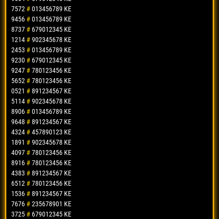
7572
#
013456789 KE
9456
#
013456789 KE
8737
#
679012345 KE
1214
#
902345678 KE
2453
#
013456789 KE
9230
#
679012345 KE
9247
#
780123456 KE
5652
#
780123456 KE
0521
#
891234567 KE
5114
#
902345678 KE
8906
#
013456789 KE
9648
#
891234567 KE
4324
#
457890123 KE
1891
#
902345678 KE
4097
#
780123456 KE
8916
#
780123456 KE
4383
#
891234567 KE
6512
#
780123456 KE
1536
#
891234567 KE
7676
#
235678901 KE
3725
#
679012345 KE