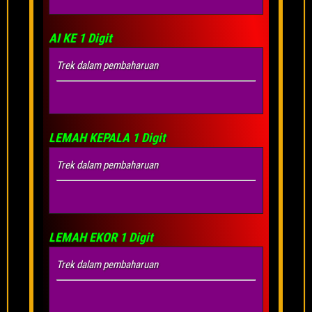
2797
=>
3579
ai
x
8620
=>
7913
ai
?
AI KE 1 Digit
============
Trek dalam pembaharuan
33 putaran | patah 1x
Trek #3
[HARIAN]
5054
=>
0234
ai
✓
LEMAH KEPALA 1 Digit
4152
=>
8012
ai
✓
0161
=>
6890
ai
✓
Trek dalam pembaharuan
5490
=>
4678
ai
✓
6416
=>
5789
ai
✓
9392
=>
4678
ai
✓
9206
=>
1345
LEMAH EKOR 1 Digit
ai
✓
0655
=>
0234
ai
✓
Trek dalam pembaharuan
9064
=>
6890
ai
✓
8809
=>
2456
ai
✓
0882
=>
2456
ai
✓