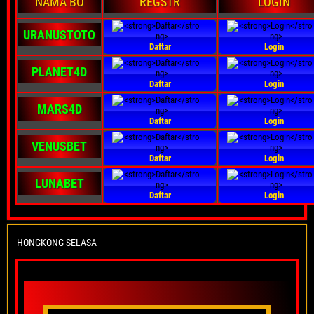
NAMA BO
REGSTR
LOGIN
URANUSTOTO
Daftar
Login
PLANET4D
Daftar
Login
MARS4D
Daftar
Login
VENUSBET
Daftar
Login
LUNABET
Daftar
Login
HONGKONG SELASA