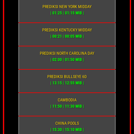
PREDIKSI NEW YORK MIDDAY
| 01:25 | 01:15 WIB |
PREDIKSI KENTUCKY MIDDAY
| 00:21 | 00:05 WIB |
PREDIKSI NORTH CAROLINA DAY
| 02:00 | 01:50 WIB |
PREDIKSI BULLSEYE 6D
| 13:15 | 12:55 WIB |
CAMBODIA
| 11:50 | 11:30 WIB |
CHINA POOLS
| 15:30 | 15:10 WIB |