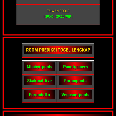
TAIWAN POOLS
| 20:45 | 20:25 WIB |
ROOM PREDIKSI TOGEL LENGKAP
Mbahyitpools
Panetgamers
Skakmat.live
Forumpools
Forumlotto
Vegasnetpools