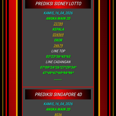
PREDIKSI SIDNEY LOTTO
KAMIS_16_04_2026
ANGKA MAIN 2D
23789
KEPALA
034569
EKOR
34679
LINE TOP
03*23*36*43*63
LINE CADANGAN
07*09*24*26*27*29*34*
47*49*67*69*94*96*
_____
PREDIKSI SINGAPORE 4D
KAMIS_16_04_2026
ANGKA MAIN 2D
8036