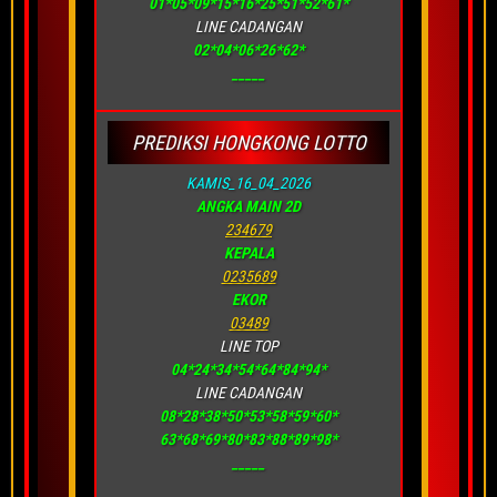
01*05*09*15*16*25*51*52*61*
LINE CADANGAN
02*04*06*26*62*
_____
PREDIKSI HONGKONG LOTTO
KAMIS_16_04_2026
ANGKA MAIN 2D
234679
KEPALA
0235689
EKOR
03489
LINE TOP
04*24*34*54*64*84*94*
LINE CADANGAN
08*28*38*50*53*58*59*60*
63*68*69*80*83*88*89*98*
_____