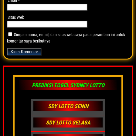
Email
*
Situs Web
Simpan nama, email, dan situs web saya pada peramban ini untuk
komentar saya berikutnya.
PREDIKSI TOGEL SYDNEY LOTTO
SDY LOTTO SENIN
SDY LOTTO SELASA