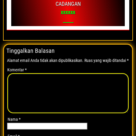
CADANGAN
8093
=>
7803
k
x
xxxxxx
9860
=>
6792
k
x
_____
1200
=>
2358
k
✓
6936
=>
2358
k
✓
6533
=>
4570
k
x
5297
=>
8914
k
x
Tinggalkan Balasan
9277
=>
8914
k
?
Alamat email Anda tidak akan dipublikasikan.
Ruas yang wajib ditandai
*
============
Komentar
*
53 putaran | patah 17x
Nama
*