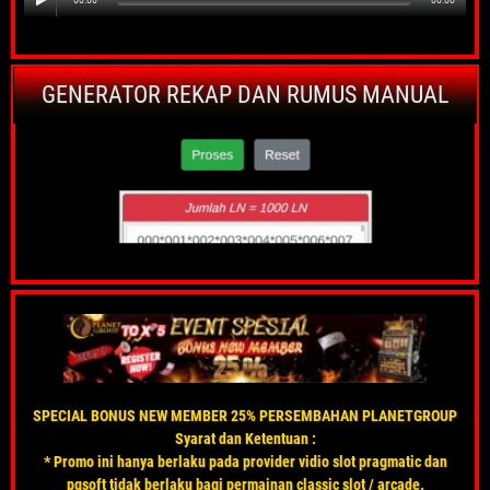
GENERATOR REKAP DAN RUMUS MANUAL
SPECIAL BONUS NEW MEMBER 25% PERSEMBAHAN PLANETGROUP
Syarat dan Ketentuan :
* Promo ini hanya berlaku pada provider vidio slot pragmatic dan
pgsoft tidak berlaku bagi permainan classic slot / arcade.