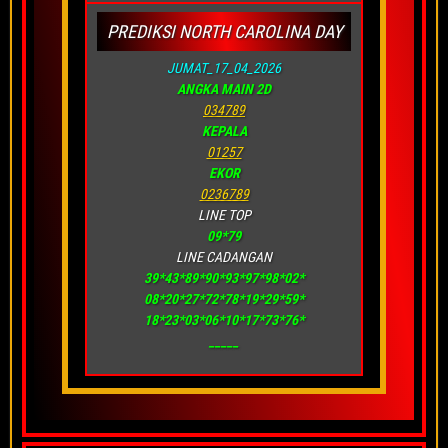
PREDIKSI NORTH CAROLINA DAY
JUMAT_17_04_2026
ANGKA MAIN 2D
034789
KEPALA
01257
EKOR
0236789
LINE TOP
09*79
LINE CADANGAN
39*43*89*90*93*97*98*02*
08*20*27*72*78*19*29*59*
18*23*03*06*10*17*73*76*
_____