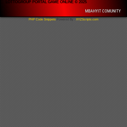
LOTTOGROUP PORTAL GAME ONLINE © 2025
am)
MBAHYIT COMUNITY
PHP Code Snippets
Powered By :
XYZScripts.com
Mr.pools
on
SYDNEY RABU
PREDI...
(April 15, 2026 at 5:17
am)
Mr.pools
on
SDY LOTTO RABU
P...
(April 15, 2026 at 3:21 am)
Mr.pools
on
HK LOTTO
SELASA
PREDI...
(April 14,
2026 at 1:23 pm)
Captain Raysa
on
HONGKONG