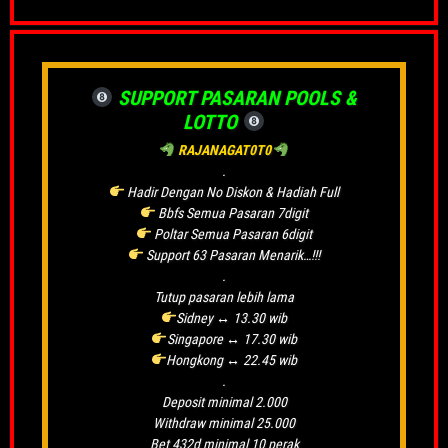
SUPPORT PASARAN POOLS &
LOTTO
RAJANAGAT0T0
.
Hadir Dengan No Diskon & Hadiah Full
Bbfs Semua Pasaran 7digit
Poltar Semua Pasaran 6digit
Support 63 Pasaran Menarik…!!!
.
Tutup pasaran lebih lama
Sidney
↔
13.30 wib
Singapore
↔
17.30 wib
Hongkong
↔
22.45 wib
.
Deposit minimal 2.000
Withdraw minimal 25.000
Bet 432d minimal 10 perak