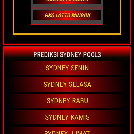
5701
=>
71
ai
✓
8075
=>
71
ai
x
HKG LOTTO MINGGU
6452
=>
93
ai
✓
2329
=>
60
ai
x
4948
=>
60
ai
x
4087
=>
93
ai
x
5447
=>
37
ai
x
PREDIKSI SYDNEY POOLS
9418
=>
82
ai
x
0647
=>
04
ai
✓
SYDNEY SENIN
9720
=>
37
ai
x
9662
=>
26
ai
✓
SYDNEY SELASA
8863
=>
15
ai
✓
5131
=>
60
ai
x
SYDNEY RABU
6431
=>
71
ai
x
3064
=>
82
ai
x
SYDNEY KAMIS
8813
=>
15
ai
x
3396
=>
37
ai
x
SYDNEY JUMAT