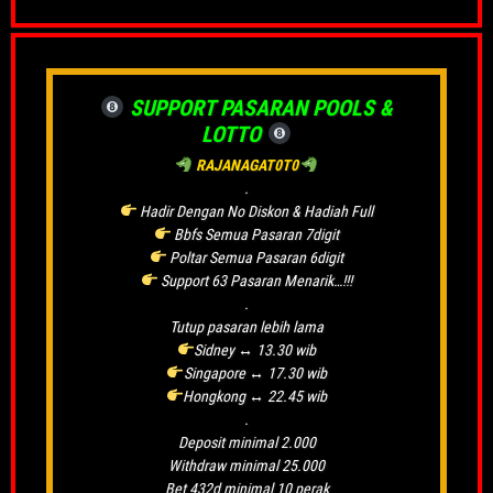
SUPPORT PASARAN POOLS &
LOTTO
RAJANAGAT0T0
.
Hadir Dengan No Diskon & Hadiah Full
Bbfs Semua Pasaran 7digit
Poltar Semua Pasaran 6digit
Support 63 Pasaran Menarik…!!!
.
Tutup pasaran lebih lama
Sidney
↔
13.30 wib
Singapore
↔
17.30 wib
Hongkong
↔
22.45 wib
.
Deposit minimal 2.000
Withdraw minimal 25.000
Bet 432d minimal 10 perak