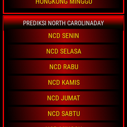
8685
=>
03
HONGKONG MINGGU
ai
✓
4450
=>
81
ai
✓
5391
=>
92
ai
✓
PREDIKSI NORTH CAROLINADAY
7752
=>
69
ai
✓
8866
=>
14
ai
✓
NCD SENIN
2916
=>
92
ai
✓
7195
=>
92
ai
✓
NCD SELASA
8395
=>
92
ai
✓
8025
=>
14
ai
✓
NCD RABU
2218
=>
14
ai
✓
8145
=>
36
ai
✓
NCD KAMIS
3873
=>
14
ai
✓
9344
=>
03
ai
✓
NCD JUMAT
8953
=>
14
ai
✓
9815
=>
70
ai
✓
NCD SABTU
4620
=>
92
ai
✓
2791
=>
36
ai
✓