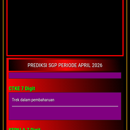
PREDIKSI SGP PERIODE APRIL 2026
CTKE 7 Digit
Trek dalam pembaharuan
KEPALA 7 Digit