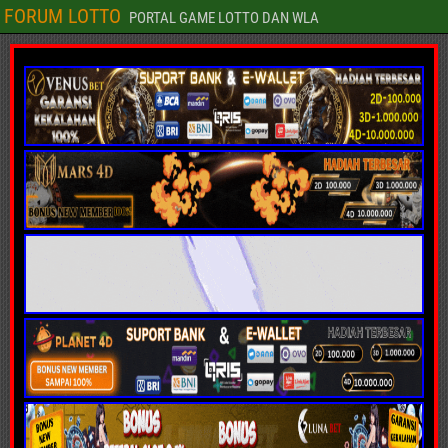
FORUM LOTTO
PORTAL GAME LOTTO DAN WLA