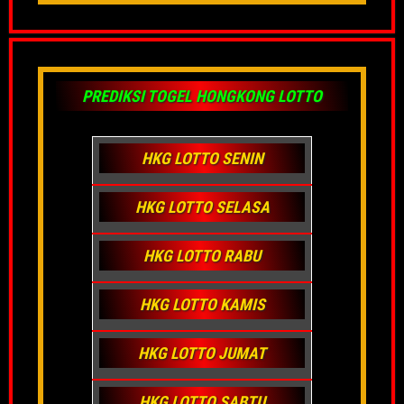
3082
=>
60
ai
✓
4505
=>
60
ai
x
8981
=>
37
ai
x
9954
=>
82
ai
x
PREDIKSI TOGEL HONGKONG LOTTO
0257
=>
71
ai
x
6789
=>
37
ai
x
HKG LOTTO SENIN
5950
=>
60
ai
✓
4990
=>
48
ai
✓
HKG LOTTO SELASA
5286
=>
59
ai
x
1563
=>
71
ai
x
HKG LOTTO RABU
3428
=>
48
ai
✓
6428
=>
71
ai
✓
HKG LOTTO KAMIS
8372
=>
48
ai
x
4230
=>
48
ai
x
HKG LOTTO JUMAT
0629
=>
37
ai
x
9668
=>
82
ai
x
HKG LOTTO SABTU