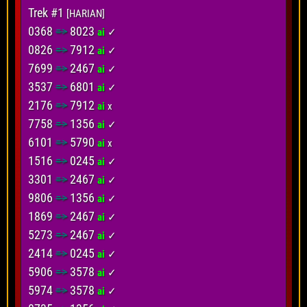
Trek #1
[HARIAN]
0368
=>
8023
ai
✓
0826
=>
7912
ai
✓
7699
=>
2467
ai
✓
3537
=>
6801
ai
✓
2176
=>
7912
ai
x
7758
=>
1356
ai
✓
6101
=>
5790
ai
x
1516
=>
0245
ai
✓
3301
=>
2467
ai
✓
9806
=>
1356
ai
✓
1869
=>
2467
ai
✓
5273
=>
2467
ai
✓
2414
=>
0245
ai
✓
5906
=>
3578
ai
✓
5974
=>
3578
ai
✓