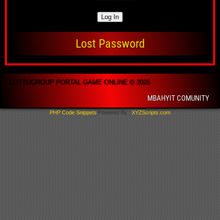
3441...
(April 15, 2026 at 7:56
am)
Lost Password
Pancasona
on
SYDNEY KAMIS
9203...
(April 15, 2026 at 7:55
LOTTOGROUP PORTAL GAME ONLINE © 2025
am)
MBAHYIT COMUNITY
PHP Code Snippets
Powered By :
XYZScripts.com
Mr.pools
on
SYDNEY RABU
PREDI...
(April 15, 2026 at 5:17
am)
Mr.pools
on
SDY LOTTO RABU
P...
(April 15, 2026 at 3:21 am)