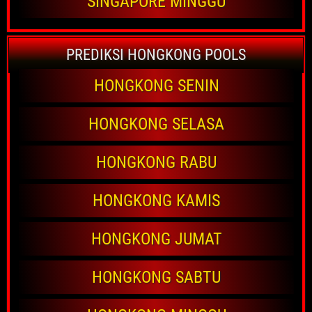
SINGAPORE MINGGU
0473
=>
03
ai
x
7754
=>
36
ai
x
7905
=>
69
ai
✓
PREDIKSI HONGKONG POOLS
8361
=>
70
ai
✓
HONGKONG SENIN
5409
=>
92
ai
x
5747
=>
47
ai
x
HONGKONG SELASA
2733
=>
81
ai
✓
8312
=>
70
ai
✓
HONGKONG RABU
1337
=>
58
ai
x
0143
=>
03
ai
x
HONGKONG KAMIS
8649
=>
58
ai
x
3641
=>
36
ai
x
HONGKONG JUMAT
2729
=>
14
ai
x
9280
=>
81
ai
x
HONGKONG SABTU
8750
=>
70
ai
x
2069
=>
58
ai
✓