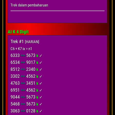
Trek dalam pembaharuan
AI K 4 Digit
Trek #1
[HARIAN]
C6 + K7 ix = n1
6333
=>
5673
k
✓
6534
=>
9017
k
✓
8512
=>
2340
k
✓
3302
=>
4562
k
✓
4763
=>
3451
k
✓
6951
=>
4562
k
✓
9044
=>
5673
k
✓
5468
=>
5673
k
✓
3063
=>
0128
k
✓