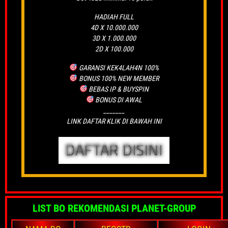
HADIAH FULL
4D X 10.000.000
3D X 1.000.000
2D X 100.000
GARANSI KEK4LAH4N 100%
BONUS 100% NEW MEMBER
BEBAS IP & BUYSPIN
BONUS DI AWAL
_______
LINK DAFTAR KLIK DI BAWAH INI
LIST BO REKOMENDASI PLANET-GROUP