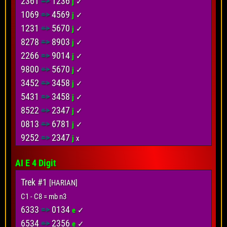
2361
=>
1236
j
✓
5224
=>
0128
k
?
1069
=>
4569
j
✓
============
1231
=>
5670
j
✓
27 putaran | patah 5x
8278
=>
8903
j
✓
2266
=>
9014
j
✓
9800
=>
5670
j
✓
3452
=>
3458
j
✓
5431
=>
3458
j
✓
8522
=>
2347
j
✓
0813
=>
6781
j
✓
9252
=>
2347
j
x
4518
=>
1236
j
✓
AI E 4 Digit
8503
=>
8903
j
✓
8444
=>
6781
j
✓
Trek #1
[HARIAN]
7491
=>
2347
j
✓
C1 - C8 = mb n3
0597
=>
6781
j
x
6333
=>
0134
e
✓
5211
=>
9014
j
x
6534
=>
2356
e
✓