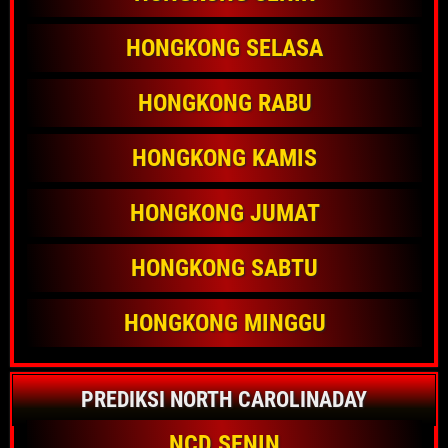
HONGKONG SELASA
HONGKONG RABU
HONGKONG KAMIS
HONGKONG JUMAT
HONGKONG SABTU
HONGKONG MINGGU
PREDIKSI NORTH CAROLINADAY
NCD SENIN