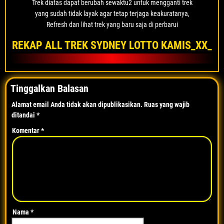
6601
3302
=>
=>
3458
5613
Trek diatas dapat berubah sewaktu2 untuk mengganti trek
j
e
✓
✓
yang sudah tidak layak agar tetap terjaga keakuratanya,
2166
4763
=>
=>
9014
5613
j
e
x
✓
Refresh dan lihat trek yang baru saja di perbarui
7462
6951
=>
=>
2347
4502
j
e
x
✓
4353
9044
=>
=>
1236
8946
REKAP ALL TREK SYDNEY LOTTO KAMIS_XX_
j
e
x
✓
9181
5468
=>
=>
5670
5613
j
e
✓
✓
5224
3063
=>
=>
7892
6724
j
e
?
✓
============
9727
=>
3491
e
✓
Tinggalkan Balasan
7353
=>
6724
61 putaran | patah 25x
e
✓
Alamat email Anda tidak akan dipublikasikan.
Ruas yang wajib
9642
=>
5613
e
✓
ditandai
*
Trek #2
[HARIAN]
3621
=>
2380
e
✓
Komentar
*
A2 - A6 ml = ty n1
1332
=>
4502
e
✓
9867
=>
8925
j
✓
2345
=>
2380
e
✓
1954
=>
4581
j
✓
6390
=>
2380
e
✓
9173
=>
8925
j
✓
3108
=>
5613
e
x
6372
=>
4581
j
✓
4488
=>
2380
e
✓
1153
=>
7814
j
✓
1038
=>
6724
e
✓
Nama
*
2361
=>
9036
j
✓
5746
=>
9057
e
✓