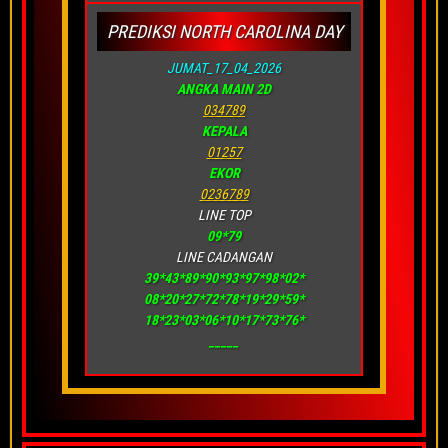
PREDIKSI NORTH CAROLINA DAY
JUMAT_17_04_2026
ANGKA MAIN 2D
034789
KEPALA
01257
EKOR
0236789
LINE TOP
09*79
LINE CADANGAN
39*43*89*90*93*97*98*02*
08*20*27*72*78*19*29*59*
18*23*03*06*10*17*73*76*
_____