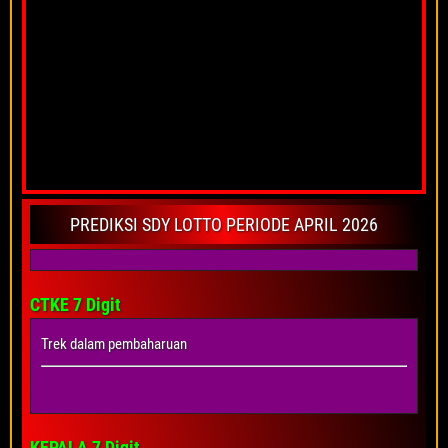
PREDIKSI SDY LOTTO PERIODE APRIL 2026
CTKE 7 Digit
Trek dalam pembaharuan
KEPALA 7 Digit