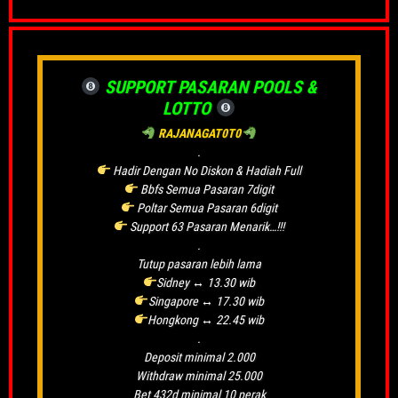
SUPPORT PASARAN POOLS &
LOTTO
RAJANAGAT0T0
.
Hadir Dengan No Diskon & Hadiah Full
Bbfs Semua Pasaran 7digit
Poltar Semua Pasaran 6digit
Support 63 Pasaran Menarik…!!!
.
Tutup pasaran lebih lama
Sidney
↔
13.30 wib
Singapore
↔
17.30 wib
Hongkong
↔
22.45 wib
.
Deposit minimal 2.000
Withdraw minimal 25.000
Bet 432d minimal 10 perak