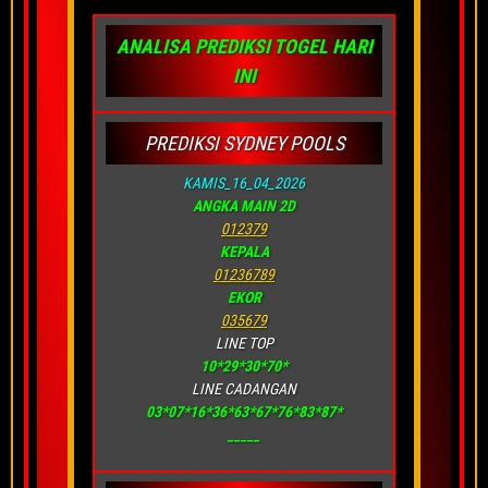
ANALISA PREDIKSI TOGEL HARI
INI
PREDIKSI SYDNEY POOLS
KAMIS_16_04_2026
ANGKA MAIN 2D
012379
KEPALA
01236789
EKOR
035679
LINE TOP
10*29*30*70*
LINE CADANGAN
03*07*16*36*63*67*76*83*87*
_____