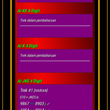
AI KE 4 Digit
Trek dalam pembaharuan
AI K 4 Digit
Trek dalam pembaharuan
AI JKE 4 Digit
Trek #1
[HARIAN]
E10 + JKE5 ix
9867
=>
8903
j
✓