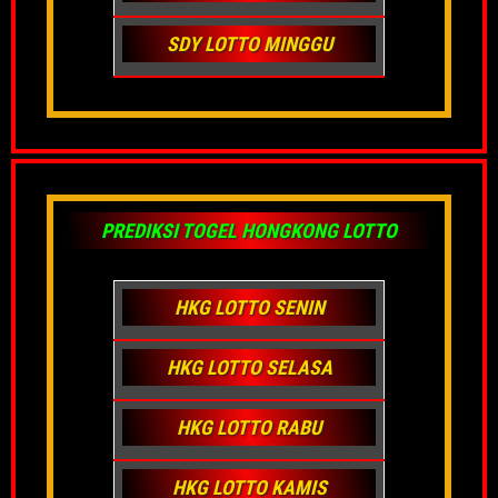
SDY LOTTO MINGGU
PREDIKSI TOGEL HONGKONG LOTTO
HKG LOTTO SENIN
HKG LOTTO SELASA
HKG LOTTO RABU
HKG LOTTO KAMIS