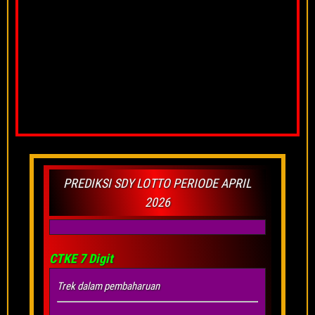
PREDIKSI SDY LOTTO PERIODE APRIL
2026
CTKE 7 Digit
Trek dalam pembaharuan