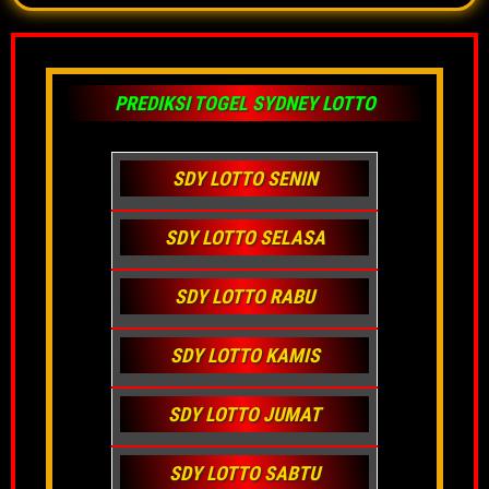
PREDIKSI TOGEL SYDNEY LOTTO
SDY LOTTO SENIN
SDY LOTTO SELASA
SDY LOTTO RABU
SDY LOTTO KAMIS
SDY LOTTO JUMAT
SDY LOTTO SABTU