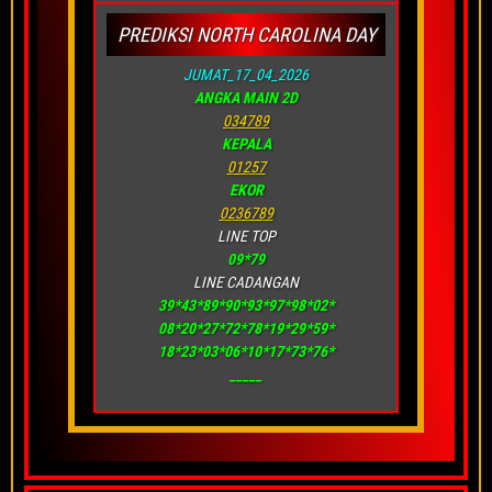
PREDIKSI NORTH CAROLINA DAY
JUMAT_17_04_2026
ANGKA MAIN 2D
034789
KEPALA
01257
EKOR
0236789
LINE TOP
09*79
LINE CADANGAN
39*43*89*90*93*97*98*02*
08*20*27*72*78*19*29*59*
18*23*03*06*10*17*73*76*
_____