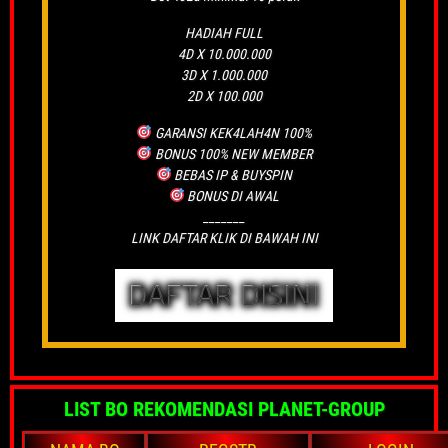
HADIAH FULL
4D X 10.000.000
3D X 1.000.000
2D X 100.000
GARANSI KEK4LAH4N 100%
BONUS 100% NEW MEMBER
BEBAS IP & BUYSPIN
BONUS DI AWAL
_______
LINK DAFTAR KLIK DI BAWAH INI
LIST BO REKOMENDASI PLANET-GROUP