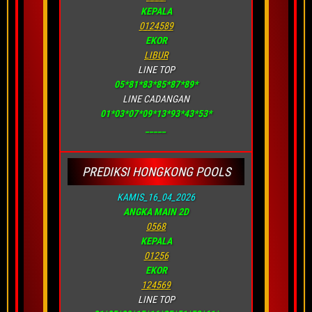
KEPALA
0124589
EKOR
LIBUR
LINE TOP
05*81*83*85*87*89*
LINE CADANGAN
01*03*07*09*13*93*43*53*
_____
PREDIKSI HONGKONG POOLS
KAMIS_16_04_2026
ANGKA MAIN 2D
0568
KEPALA
01256
EKOR
124569
LINE TOP