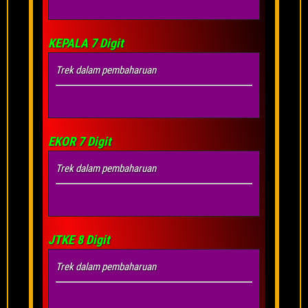
KEPALA 7 Digit
Trek dalam pembaharuan
EKOR 7 Digit
Trek dalam pembaharuan
JTKE 8 Digit
Trek dalam pembaharuan