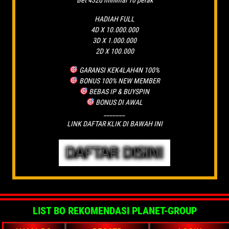
HADIAH FULL
4D X 10.000.000
3D X 1.000.000
2D X 100.000
GARANSI KEK4LAH4N 100%
BONUS 100% NEW MEMBER
BEBAS IP & BUYSPIN
BONUS DI AWAL
_______
LINK DAFTAR KLIK DI BAWAH INI
LIST BO REKOMENDASI PLANET-GROUP