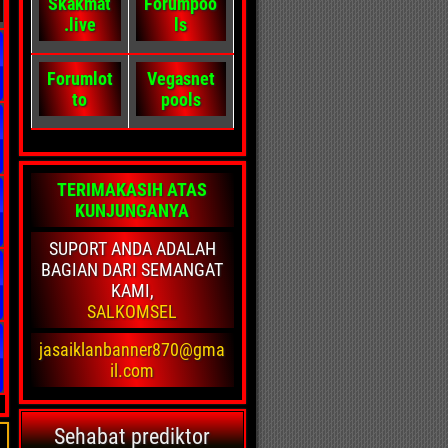
Skakmat
Forumpoo
.live
ls
Forumlot
Vegasnet
to
pools
TERIMAKASIH ATAS
KUNJUNGANYA
SUPORT ANDA ADALAH
BAGIAN DARI SEMANGAT
KAMI,
SALKOMSEL
jasaiklanbanner870@gma
il.com
Sehabat prediktor