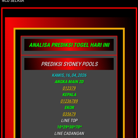
NCD SELASA
ANALISA PREDIKSI TOGEL HARI INI
PREDIKSI SYDNEY POOLS
KAMIS_16_04_2026
ANGKA MAIN 2D
012379
KEPALA
01236789
EKOR
035679
LINE TOP
10*29*30*70*
LINE CADANGAN