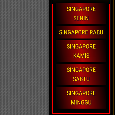
SINGAPORE
SENIN
SINGAPORE RABU
SINGAPORE
KAMIS
SINGAPORE
SABTU
SINGAPORE
MINGGU