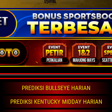
PREDIKSI BULLSEYE HARIAN
PREDIKSI KENTUCKY MIDDAY HARIAN