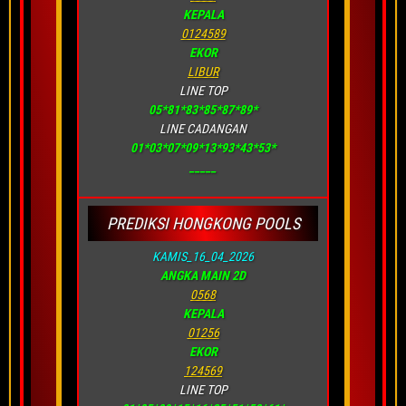
KEPALA
0124589
EKOR
LIBUR
LINE TOP
05*81*83*85*87*89*
LINE CADANGAN
01*03*07*09*13*93*43*53*
_____
PREDIKSI HONGKONG POOLS
KAMIS_16_04_2026
ANGKA MAIN 2D
0568
KEPALA
01256
EKOR
124569
LINE TOP