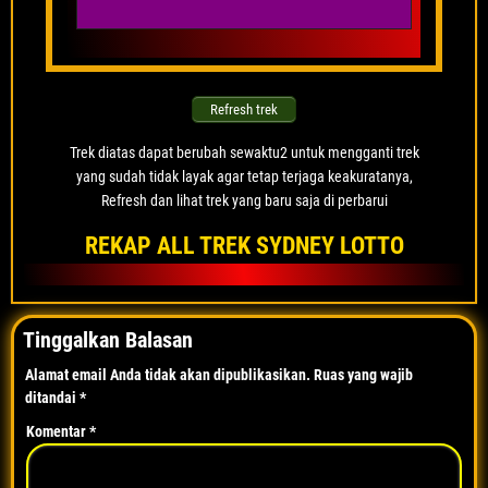
4488
=>
3458
j
x
1038
=>
2347
j
x
5746
=>
7892
j
x
0887
=>
5670
j
x
Refresh trek
6601
=>
3458
j
✓
2166
=>
9014
Trek diatas dapat berubah sewaktu2 untuk mengganti trek
j
x
yang sudah tidak layak agar tetap terjaga keakuratanya,
7462
=>
2347
j
x
Refresh dan lihat trek yang baru saja di perbarui
4353
=>
1236
j
x
9181
=>
5670
REKAP ALL TREK SYDNEY LOTTO
j
✓
5224
=>
7892
j
✓
7097
=>
2347
j
✓
3712
=>
9014
j
?
Tinggalkan Balasan
============
Alamat email Anda tidak akan dipublikasikan.
Ruas yang wajib
63 putaran | patah 25x
ditandai
*
Komentar
*
Trek #2
[HARIAN]
A2 - A6 ml = ty n1