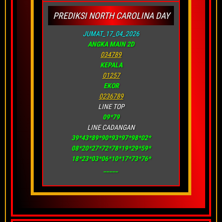
PREDIKSI NORTH CAROLINA DAY
JUMAT_17_04_2026
ANGKA MAIN 2D
034789
KEPALA
01257
EKOR
0236789
LINE TOP
09*79
LINE CADANGAN
39*43*89*90*93*97*98*02*
08*20*27*72*78*19*29*59*
18*23*03*06*10*17*73*76*
_____