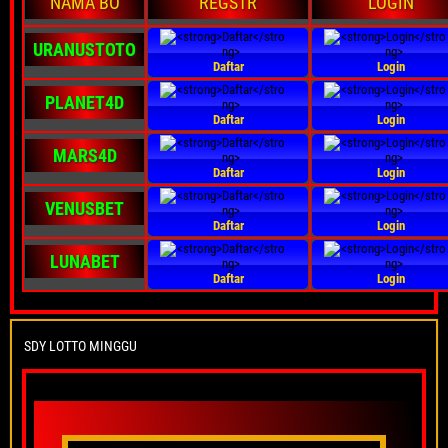
NAMA BO
REGSTR
LOGIN
URANUSTOTO
Daftar
Login
PLANET4D
Daftar
Login
MARS4D
Daftar
Login
VENUSBET
Daftar
Login
LUNABET
Daftar
Login
SDY LOTTO MINGGU