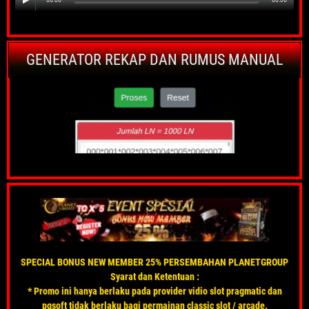
GENERATOR REKAP DAN RUMUS MANUAL
SPECIAL BONUS NEW MEMBER 25% PERSEMBAHAN PLANETGROUP
Syarat dan Ketentuan :
* Promo ini hanya berlaku pada provider vidio slot pragmatic dan
pgsoft tidak berlaku bagi permainan classic slot / arcade.