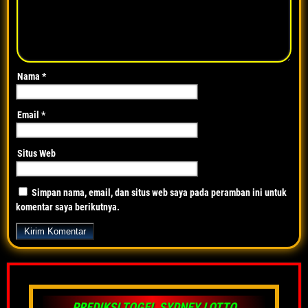
9867
=>
8925
j
✓
1954
=>
4581
j
✓
9173
=>
8925
j
✓
6372
=>
4581
j
✓
Nama
*
1153
=>
7814
j
✓
2361
=>
9036
j
✓
Email
*
1069
=>
0147
j
✓
1231
=>
9036
j
✓
Situs Web
8278
=>
6703
j
✓
2266
=>
6703
j
✓
9800
=>
7814
Simpan nama, email, dan situs web saya pada peramban ini untuk
j
✓
komentar saya berikutnya.
3452
=>
3470
j
✓
5431
=>
7814
j
✓
8522
=>
0147
j
✓
0813
=>
7814
j
✓
9252
=>
4581
j
x
4518
=>
5692
j
x
PREDIKSI TOGEL SYDNEY LOTTO