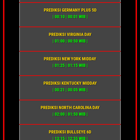
PREDIKSI GERMANY PLUS 5D
| 00:10 | 00:01 WIB |
PREDIKSI VIRGINIA DAY
| 01:00 | 00:50 WIB |
PREDIKSI NEW YORK MIDDAY
| 01:25 | 01:15 WIB |
PREDIKSI KENTUCKY MIDDAY
| 00:21 | 00:05 WIB |
PREDIKSI NORTH CAROLINA DAY
| 02:00 | 01:50 WIB |
PREDIKSI BULLSEYE 6D
| 13:15 | 12:55 WIB |