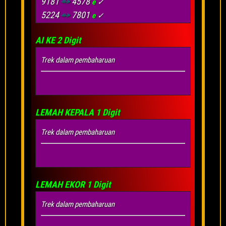
9181
=>
4578
e
✓
6534
=>
4569
j
x
5224
=>
7801
e
✓
8512
=>
5670
j
x
7097
=>
1245
e
✓
3302
=>
2347
AI KE 2 Digit
j
x
3712
=>
4578
e
?
4763
=>
1236
j
✓
============
Trek dalam pembaharuan
6951
=>
7892
j
✓
19 putaran | patah 1x
9044
=>
6781
j
x
5468
=>
1236
j
x
3063
=>
7892
j
✓
LEMAH KEPALA 1 Digit
9727
=>
4569
j
x
Trek dalam pembaharuan
7353
=>
7892
j
x
9642
=>
2347
j
✓
3621
=>
6781
j
x
1332
=>
7892
j
✓
LEMAH EKOR 1 Digit
2345
=>
4569
j
✓
6390
=>
5670
j
x
Trek dalam pembaharuan
3108
=>
7892
j
✓