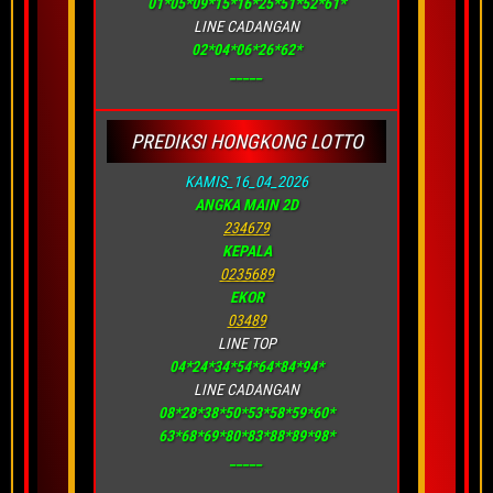
01*05*09*15*16*25*51*52*61*
LINE CADANGAN
02*04*06*26*62*
_____
PREDIKSI HONGKONG LOTTO
KAMIS_16_04_2026
ANGKA MAIN 2D
234679
KEPALA
0235689
EKOR
03489
LINE TOP
04*24*34*54*64*84*94*
LINE CADANGAN
08*28*38*50*53*58*59*60*
63*68*69*80*83*88*89*98*
_____