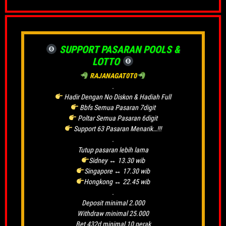
SUPPORT PASARAN POOLS &
LOTTO
RAJANAGAT0T0
.
Hadir Dengan No Diskon & Hadiah Full
Bbfs Semua Pasaran 7digit
Poltar Semua Pasaran 6digit
Support 63 Pasaran Menarik…!!!
.
Tutup pasaran lebih lama
Sidney
↔
13.30 wib
Singapore
↔
17.30 wib
Hongkong
↔
22.45 wib
.
Deposit minimal 2.000
Withdraw minimal 25.000
Bet 432d minimal 10 perak