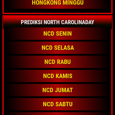
HONGKONG MINGGU
PREDIKSI NORTH CAROLINADAY
NCD SENIN
NCD SELASA
NCD RABU
NCD KAMIS
NCD JUMAT
NCD SABTU