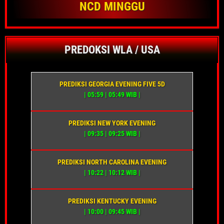
NCD MINGGU
PREDOKSI WLA / USA
PREDIKSI GEORGIA EVENING FIVE 5D
| 05:59 | 05:49 WIB |
PREDIKSI NEW YORK EVENING
| 09:35 | 09:25 WIB |
PREDIKSI NORTH CAROLINA EVENING
| 10:22 | 10:12 WIB |
PREDIKSI KENTUCKY EVENING
| 10:00 | 09:45 WIB |