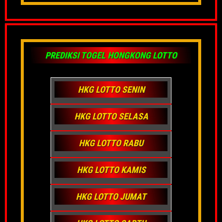
2753
=>
7814
j
x
6333
=>
1258
j
x
6534
=>
8925
j
x
8512
=>
4581
j
x
PREDIKSI TOGEL HONGKONG LOTTO
3302
=>
5692
j
✓
4763
=>
0147
j
x
6951
=>
9036
j
x
HKG LOTTO SENIN
9044
=>
7814
j
x
5468
=>
4581
j
x
HKG LOTTO SELASA
3063
=>
7814
j
x
9727
=>
2369
j
x
HKG LOTTO RABU
7353
=>
8925
j
x
9642
=>
5692
j
x
HKG LOTTO KAMIS
3621
=>
1258
j
✓
1332
=>
9036
j
✓
HKG LOTTO JUMAT
2345
=>
9036
j
✓
6390
=>
0147
j
x