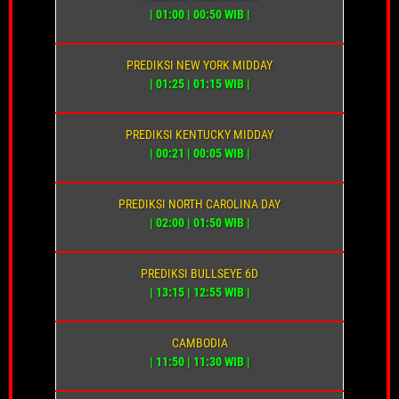
| 01:00 | 00:50 WIB |
7907
=>
36
ai
x
5102
=>
70
ai
?
PREDIKSI NEW YORK MIDDAY
============
| 01:25 | 01:15 WIB |
122 putaran | patah 76x
PREDIKSI KENTUCKY MIDDAY
| 00:21 | 00:05 WIB |
PREDIKSI NORTH CAROLINA DAY
| 02:00 | 01:50 WIB |
PREDIKSI BULLSEYE 6D
| 13:15 | 12:55 WIB |
CAMBODIA
| 11:50 | 11:30 WIB |