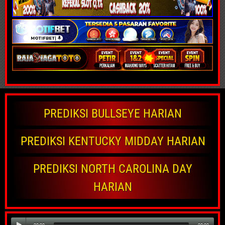
PREDIKSI BULLSEYE HARIAN
PREDIKSI KENTUCKY MIDDAY HARIAN
PREDIKSI NORTH CAROLINA DAY
HARIAN
00:00
00:00