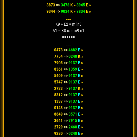
0826
=>
71
3873
=>
3478
K »
8945
E »
ai
x
9344
=>
9034
K »
7834
E »
7699
=>
04
ai
x
___
3537
=>
37
ai
✓
K9 + E2 = ml n3
2176
=>
93
ai
x
A1 – K8 ix = m9 n1
======
7758
=>
60
ai
✓
___
6101
=>
60
ai
✓
0473
=>
4682
E
»
1516
=>
93
ai
x
7754
=>
0248
K
»
3301
=>
60
7905
=>
9137
E
»
ai
✓
8361
=>
1359
E
»
9806
=>
71
ai
x
5409
=>
9137
E
»
1869
=>
15
ai
x
5747
=>
9137
E
»
5273
=>
04
ai
✓
2733
=>
9137
K
»
8312
=>
9137
E
»
2414
=>
60
ai
✓
1337
=>
9137
E
»
5906
=>
60
ai
x
0143
=>
9137
E
»
5974
=>
82
ai
x
8649
=>
3571
E
»
0735
=>
93
3641
=>
7915
E
»
ai
x
2729
=>
2460
E
»
3912
=>
82
ai
✓
9280
=>
0248
E
»