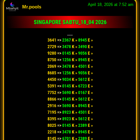
9950
=>
04
ai
x
April 18, 2026 at 7:52 am
Mr.pools
7937
=>
37
ai
x
4020
=>
71
ai
✓
SINGAPORE SABTU_18_04 2026
1167
=>
04
ai
✓
___
3614
=>
37
ai
x
3641
=>
2367
K »
8945
E »
2300
=>
37
ai
✓
2729
=>
3478
K »
3490
E »
6303
=>
48
ai
x
9280
=>
0145
K »
9056
E »
8750
=>
1256
K »
8945
E »
7672
=>
15
ai
✓
2069
=>
3478
K »
4501
E »
3361
=>
48
ai
x
8685
=>
1256
K »
9056
E »
1653
=>
37
ai
✓
4450
=>
9034
K »
5612
E »
5479
=>
48
5391
=>
0145
K »
6723
E »
ai
x
7752
=>
5690
K »
0167
E »
7517
=>
71
ai
x
8866
=>
0145
K »
5612
E »
5066
=>
60
ai
x
2916
=>
5690
K »
8945
E »
0672
=>
37
ai
✓
7195
=>
8923
K »
4501
E »
8395
=>
8923
K »
5612
E »
9876
=>
82
ai
x
8025
=>
0145
K »
2389
E »
2735
=>
93
ai
x
2218
=>
3478
K »
8945
E »
0368
=>
48
ai
x
8145
=>
6701
K »
2389
E »