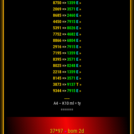
1622
=>
59
ai
x
8750
=>
1359
E
»
7776
=>
15
ai
x
2069
=>
3571
E
»
8685
=>
2460
E
»
5478
=>
04
ai
✓
4450
=>
7915
E
»
4048
=>
71
ai
x
5391
=>
8026
E
»
3082
=>
60
ai
✓
7752
=>
4682
E
»
4505
=>
60
8866
=>
6804
E
»
ai
x
2916
=>
7915
E
»
8981
=>
37
ai
x
7195
=>
1359
E
»
9954
=>
82
ai
x
8395
=>
3571
E
»
0257
=>
71
ai
x
8025
=>
0248
E
»
2218
=>
1359
E
»
6789
=>
37
ai
x
8145
=>
3571
E
»
5950
=>
60
ai
✓
3873
=>
9137
T
»
4990
=>
48
ai
✓
9344
=>
7915
E
»
5286
=>
59
___
ai
x
A4 – K10 ml = ty
1563
=>
71
ai
x
======
3428
=>
48
ai
✓
6428
=>
71
ai
✓
8372
=>
48
ai
x
37*97
bom 2d
»