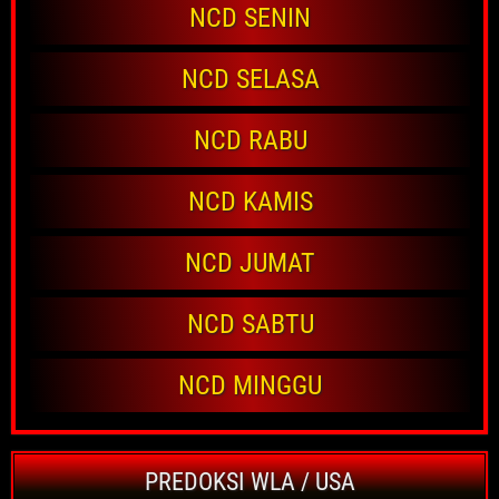
9954
=>
81
ai
x
NCD SENIN
0257
=>
14
ai
x
6789
=>
36
ai
x
NCD SELASA
5950
=>
70
ai
✓
4990
=>
03
ai
x
NCD RABU
5286
=>
14
ai
x
1563
=>
47
ai
x
NCD KAMIS
3428
=>
03
ai
x
6428
=>
69
ai
x
NCD JUMAT
8372
=>
14
ai
x
4230
=>
47
ai
x
NCD SABTU
0629
=>
03
ai
x
9668
=>
92
ai
x
NCD MINGGU
5701
=>
81
ai
x
8075
=>
69
ai
x
6452
=>
03
ai
x
PREDOKSI WLA / USA
2329
=>
69
ai
x