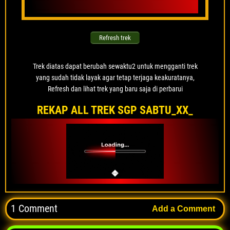
5391
=>
71
ai
x
7752
=>
60
ai
✓
8866
=>
15
Refresh trek
ai
✓
2916
=>
93
ai
✓
7195
=>
59
Trek diatas dapat berubah sewaktu2 untuk mengganti trek
ai
✓
yang sudah tidak layak agar tetap terjaga keakuratanya,
8395
=>
82
ai
✓
Refresh dan lihat trek yang baru saja di perbarui
8025
=>
82
ai
✓
2218
=>
48
REKAP ALL TREK SGP SABTU_XX_
ai
✓
8145
=>
93
ai
✓
3873
=>
04
ai
✓
9344
=>
93
ai
✓
8953
=>
15
ai
✓
9815
=>
82
ai
✓
4620
=>
59
ai
✓
2791
=>
93
ai
✓
1 Comment
Add a Comment
0053
=>
15
ai
✓