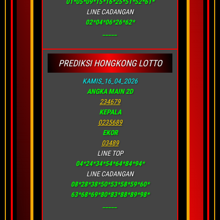
01*05*09*15*16*25*51*52*61*
LINE CADANGAN
02*04*06*26*62*
_____
PREDIKSI HONGKONG LOTTO
KAMIS_16_04_2026
ANGKA MAIN 2D
234679
KEPALA
0235689
EKOR
03489
LINE TOP
04*24*34*54*64*84*94*
LINE CADANGAN
08*28*38*50*53*58*59*60*
63*68*69*80*83*88*89*98*
_____