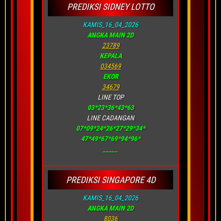
PREDIKSI SIDNEY LOTTO
KAMIS_16_04_2026
ANGKA MAIN 2D
23789
KEPALA
034569
EKOR
34679
LINE TOP
03*23*36*43*63
LINE CADANGAN
07*09*24*26*27*29*34*
47*49*67*69*94*96*
_____
PREDIKSI SINGAPORE 4D
KAMIS_16_04_2026
ANGKA MAIN 2D
8036