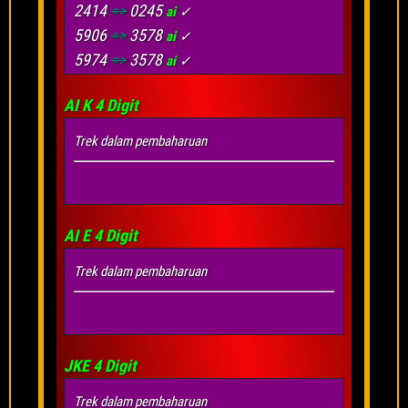
2414
=>
0245
ai
✓
5906
=>
3578
ai
✓
5974
=>
3578
ai
✓
0735
=>
1356
ai
✓
AI K 4 Digit
3912
=>
0245
ai
✓
1622
=>
5790
ai
✓
Trek dalam pembaharuan
7776
=>
4689
ai
✓
5478
=>
0245
ai
✓
4048
=>
3578
ai
✓
3082
=>
0245
ai
✓
AI E 4 Digit
4505
=>
4689
ai
✓
Trek dalam pembaharuan
8981
=>
3578
ai
✓
9954
=>
3578
ai
✓
0257
=>
5790
ai
✓
6789
=>
8023
ai
✓
JKE 4 Digit
5950
=>
0245
ai
✓
Trek dalam pembaharuan
4990
=>
8023
ai
✓