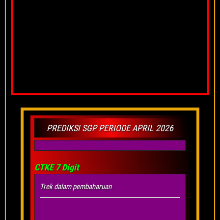
PREDIKSI SGP PERIODE APRIL 2026
CTKE 7 Digit
Trek dalam pembaharuan