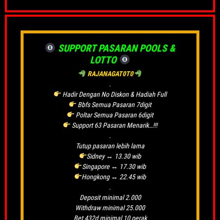
SUPPORT PASARAN POOLS &
LOTTO
RAJANAGAT0T0
.
Hadir Dengan No Diskon & Hadiah Full
Bbfs Semua Pasaran 7digit
Poltar Semua Pasaran 6digit
Support 63 Pasaran Menarik…!!!
.
Tutup pasaran lebih lama
Sidney
↔
13.30 wib
Singapore
↔
17.30 wib
Hongkong
↔
22.45 wib
.
Deposit minimal 2.000
Withdraw minimal 25.000
Bet 432d minimal 10 perak