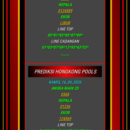
KEPALA
0124589
EKOR
LIBUR
LINE TOP
05*81*83*85*87*89*
LINE CADANGAN
01*03*07*09*13*93*43*53*
_____
PREDIKSI HONGKONG POOLS
KAMIS_16_04_2026
ANGKA MAIN 2D
0568
KEPALA
01256
EKOR
124569
LINE TOP