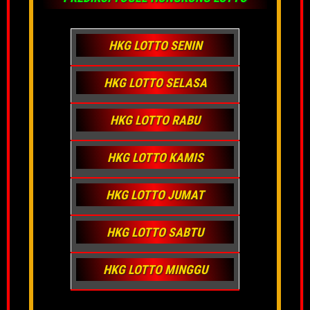
1337
=>
58
ai
x
0143
=>
03
ai
x
8649
=>
58
HKG LOTTO SENIN
ai
x
3641
=>
36
ai
x
2729
=>
14
HKG LOTTO SELASA
ai
x
9280
=>
81
ai
x
8750
=>
70
HKG LOTTO RABU
ai
x
2069
=>
58
ai
✓
8685
=>
03
HKG LOTTO KAMIS
ai
✓
4450
=>
81
ai
✓
5391
=>
92
HKG LOTTO JUMAT
ai
✓
7752
=>
69
ai
✓
8866
=>
14
HKG LOTTO SABTU
ai
✓
2916
=>
92
ai
✓
7195
=>
92
HKG LOTTO MINGGU
ai
✓
8395
=>
92
ai
✓
8025
=>
14
ai
✓