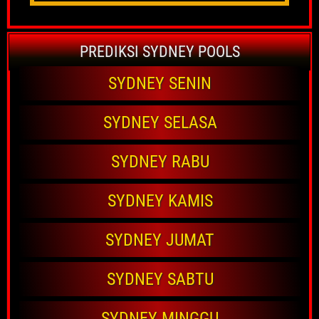
2218
=>
14
ai
✓
8145
=>
36
ai
✓
PREDIKSI SYDNEY POOLS
3873
=>
14
ai
✓
9344
=>
03
ai
✓
SYDNEY SENIN
8953
=>
14
ai
✓
9815
=>
70
ai
✓
SYDNEY SELASA
4620
=>
92
ai
✓
2791
=>
36
ai
✓
SYDNEY RABU
0053
=>
03
ai
✓
9950
=>
69
ai
x
SYDNEY KAMIS
7937
=>
14
ai
x
4020
=>
70
ai
✓
SYDNEY JUMAT
1167
=>
69
ai
x
3614
=>
47
ai
x
SYDNEY SABTU
2300
=>
92
ai
x
6303
=>
03
ai
x
SYDNEY MINGGU