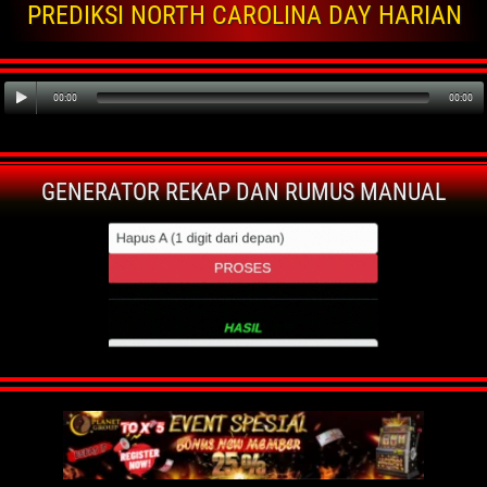
PREDIKSI NORTH CAROLINA DAY HARIAN
00:00
00:00
GENERATOR REKAP DAN RUMUS MANUAL