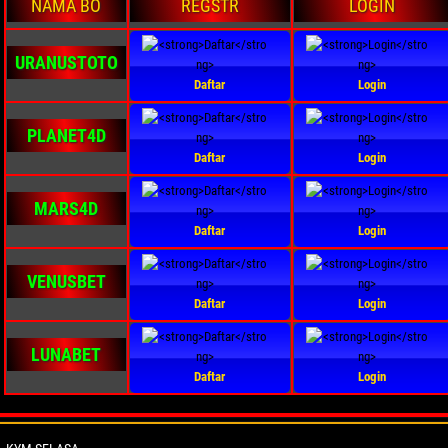
NAMA BO
REGSTR
LOGIN
URANUSTOTO
Daftar
Login
PLANET4D
Daftar
Login
MARS4D
Daftar
Login
VENUSBET
Daftar
Login
LUNABET
Daftar
Login