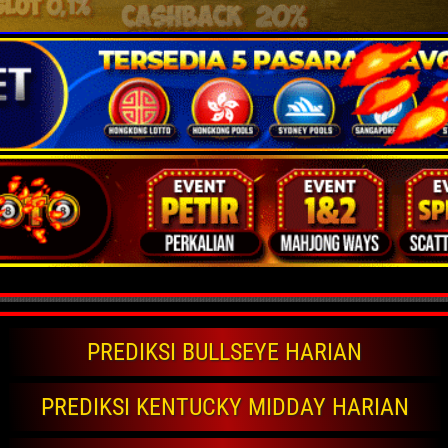
PREDIKSI BULLSEYE HARIAN
PREDIKSI KENTUCKY MIDDAY HARIAN