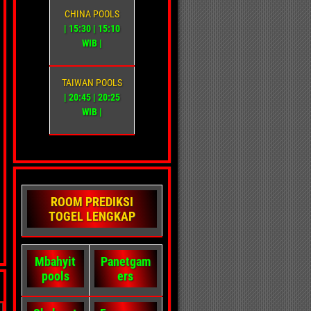
CHINA POOLS
| 15:30 | 15:10
WIB |
TAIWAN POOLS
| 20:45 | 20:25
WIB |
ROOM PREDIKSI
TOGEL LENGKAP
Mbahyit
Panetgam
pools
ers