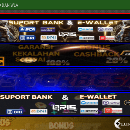
O DAN WLA