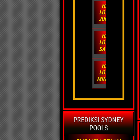
HKG
LOTTO
JUMAT
HKG
LOTTO
SABTU
HKG
LOTTO
MINGGU
PREDIKSI SYDNEY
POOLS