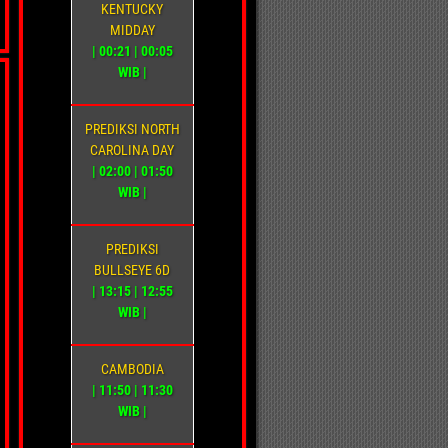
KENTUCKY
MIDDAY
| 00:21 | 00:05
WIB |
PREDIKSI NORTH
CAROLINA DAY
| 02:00 | 01:50
WIB |
PREDIKSI
BULLSEYE 6D
| 13:15 | 12:55
WIB |
CAMBODIA
| 11:50 | 11:30
WIB |