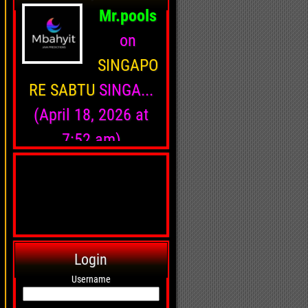
Mr.pools
on
SINGAPO
RE SABTU
SINGA...
(April 18, 2026 at
7:52 am)
Rawaront
ek
on
HONGKO
NG SABTU
9406...
Login
(April 18, 2026 at
Username
7:30 am)