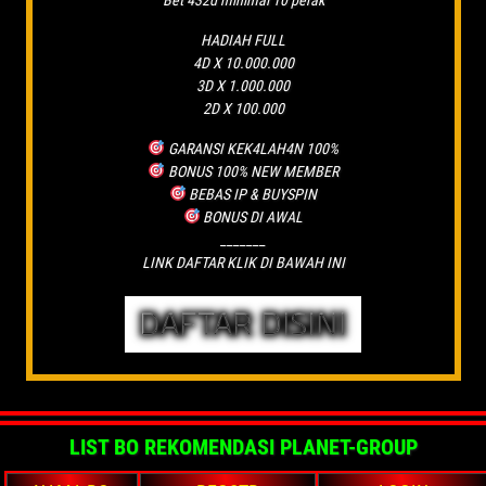
HADIAH FULL
4D X 10.000.000
3D X 1.000.000
2D X 100.000
GARANSI KEK4LAH4N 100%
BONUS 100% NEW MEMBER
BEBAS IP & BUYSPIN
BONUS DI AWAL
_______
LINK DAFTAR KLIK DI BAWAH INI
LIST BO REKOMENDASI PLANET-GROUP