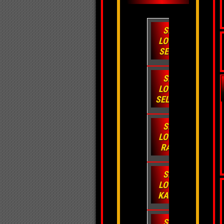
SDY
LOTTO
SENIN
SDY
LOTTO
SELASA
SDY
LOTTO
RABU
SDY
LOTTO
KAMIS
SDY