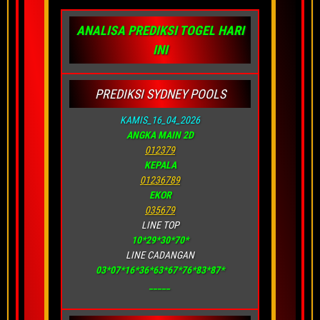
ANALISA PREDIKSI TOGEL HARI
INI
PREDIKSI SYDNEY POOLS
KAMIS_16_04_2026
ANGKA MAIN 2D
012379
KEPALA
01236789
EKOR
035679
LINE TOP
10*29*30*70*
LINE CADANGAN
03*07*16*36*63*67*76*83*87*
_____