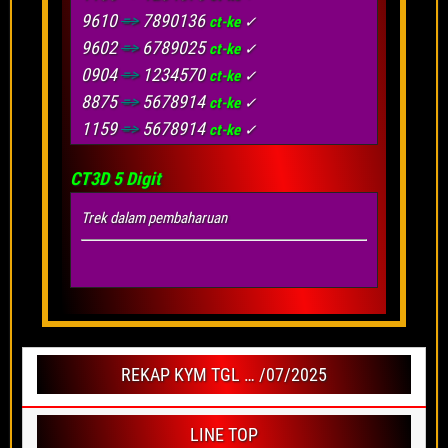
9610
=>
7890136
ct-ke
✓
9602
=>
6789025
ct-ke
✓
0904
=>
1234570
ct-ke
✓
8875
=>
5678914
ct-ke
✓
1159
=>
5678914
ct-ke
✓
3528
=>
3456792
ct-ke
✓
CT3D 5 Digit
4022
=>
4567803
ct-ke
✓
7444
=>
5678914
ct-ke
✓
Trek dalam pembaharuan
7569
=>
4567803
ct-ke
✓
9264
=>
4567803
ct-ke
✓
7184
=>
1234570
ct-ke
✓
8182
=>
5678914
ct-ke
✓
0015
=>
6789025
ct-ke
✓
1757
=>
1234570
REKAP KYM TGL … /07/2025
ct-ke
✓
1035
=>
4567803
ct-ke
✓
2024
=>
5678914
ct-ke
✓
LINE TOP