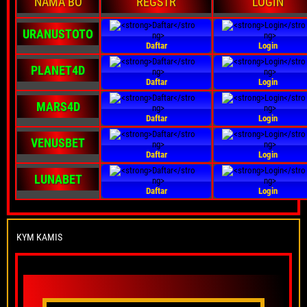
NAMA BO
REGSTR
LOGIN
URANUSTOTO
Daftar
Login
PLANET4D
Daftar
Login
MARS4D
Daftar
Login
VENUSBET
Daftar
Login
LUNABET
Daftar
Login
KYM KAMIS