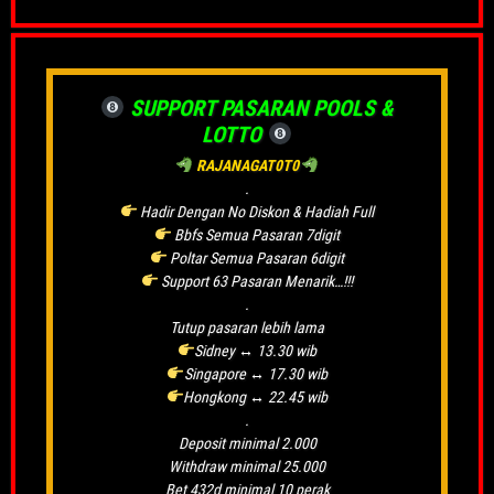
SUPPORT PASARAN POOLS &
LOTTO
RAJANAGAT0T0
.
Hadir Dengan No Diskon & Hadiah Full
Bbfs Semua Pasaran 7digit
Poltar Semua Pasaran 6digit
Support 63 Pasaran Menarik…!!!
.
Tutup pasaran lebih lama
Sidney
↔
13.30 wib
Singapore
↔
17.30 wib
Hongkong
↔
22.45 wib
.
Deposit minimal 2.000
Withdraw minimal 25.000
Bet 432d minimal 10 perak