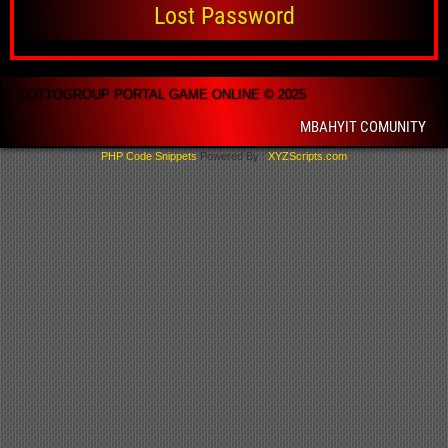
7413
=>
9012358
Lost Password
ct-ke
✓
5735
=>
0123469
ct-ke
✓
Pancasona
on
SYDNEY KAMIS
2610
=>
5678914
ct-ke
✓
9203...
(April 15, 2026 at 7:55
7325
=>
0123469
ct-ke
✓
LOTTOGROUP PORTAL GAME ONLINE © 2025
am)
4706
=>
3456792
ct-ke
✓
MBAHYIT COMUNITY
1821
=>
5678914
ct-ke
✓
PHP Code Snippets
Powered By :
XYZScripts.com
Mr.pools
on
SYDNEY RABU
6665
=>
1234570
ct-ke
x
9586
=>
2345681
ct-ke
✓
PREDI...
(April 15, 2026 at 5:17
6385
=>
0123469
ct-ke
x
am)
2457
=>
5678914
ct-ke
✓
2445
=>
5678914
ct-ke
✓
Mr.pools
on
SDY LOTTO RABU
9485
=>
1234570
ct-ke
✓
P...
(April 15, 2026 at 3:21 am)
8727
=>
0123469
ct-ke
✓
8544
=>
6789025
ct-ke
✓
3615
=>
3456792
ct-ke
✓
Mr.pools
on
HK LOTTO
8185
=>
1234570
ct-ke
✓
SELASA
PREDI...
(April 14,
8082
=>
9012358
ct-ke
✓