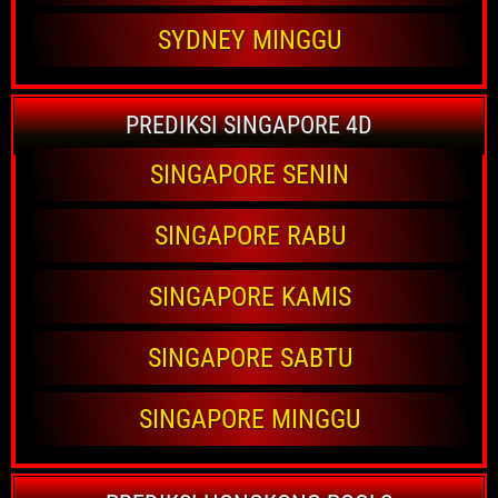
9701
=>
6789025
ct-ke
✓
7668
=>
6789025
SYDNEY MINGGU
ct-ke
✓
4522
=>
0123469
ct-ke
✓
8482
=>
3456792
ct-ke
✓
PREDIKSI SINGAPORE 4D
4462
=>
1234570
ct-ke
✓
9397
=>
0123469
ct-ke
✓
SINGAPORE SENIN
8782
=>
4567803
ct-ke
✓
8860
=>
9012358
ct-ke
✓
SINGAPORE RABU
6275
=>
1234570
ct-ke
✓
2157
=>
9012358
ct-ke
✓
SINGAPORE KAMIS
0497
=>
1234570
ct-ke
✓
3022
=>
2345681
ct-ke
✓
SINGAPORE SABTU
2542
=>
0123469
ct-ke
✓
2035
=>
7890136
ct-ke
✓
SINGAPORE MINGGU
5313
=>
1234570
ct-ke
✓
8864
=>
2345681
ct-ke
✓
4246
=>
5678914
ct-ke
✓