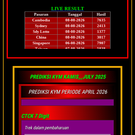
PREDIKSI KYM KAMIS__JULY 2025
PREDIKSI KYM PERIODE APRIL 2026
CTCK 7 Digit
Trek dalam pembaharuan