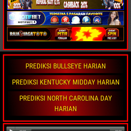
PREDIKSI BULLSEYE HARIAN
PREDIKSI KENTUCKY MIDDAY HARIAN
PREDIKSI NORTH CAROLINA DAY
HARIAN
00:00
00:00