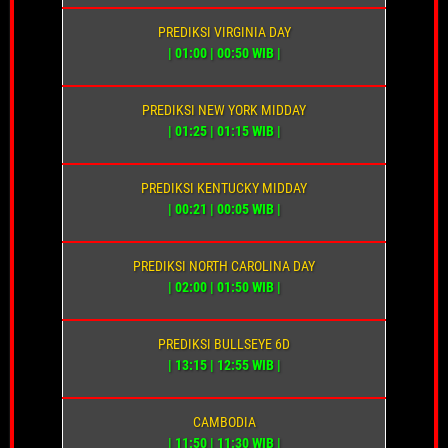
2773
=>
5678914
ct-ke
✓
PREDIKSI VIRGINIA DAY
7340
=>
6789025
ct-ke
✓
| 01:00 | 00:50 WIB |
3983
=>
7890136
ct-ke
✓
5783
=>
3456792
ct-ke
✓
PREDIKSI NEW YORK MIDDAY
9065
=>
9012358
ct-ke
✓
| 01:25 | 01:15 WIB |
3437
=>
3456792
ct-ke
✓
3303
=>
7890136
ct-ke
✓
PREDIKSI KENTUCKY MIDDAY
2571
=>
3456792
| 00:21 | 00:05 WIB |
ct-ke
✓
5332
=>
4567803
ct-ke
✓
1818
=>
5678914
ct-ke
✓
PREDIKSI NORTH CAROLINA DAY
| 02:00 | 01:50 WIB |
7005
=>
1234570
ct-ke
✓
1021
=>
1234570
ct-ke
✓
5032
=>
3456792
PREDIKSI BULLSEYE 6D
ct-ke
✓
| 13:15 | 12:55 WIB |
0862
=>
4567803
ct-ke
✓
2115
=>
6789025
ct-ke
✓
CAMBODIA
8650
=>
4567803
ct-ke
✓
| 11:50 | 11:30 WIB |