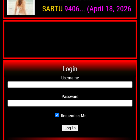
1759
=>
4567803
ct-ke
✓
SABTU
9406...
(April 18, 2026
9413
=>
1234570
ct-ke
✓
9415
=>
1234570
ct-ke
✓
at 7:30 am)
2126
=>
5678914
ct-ke
✓
0538
=>
6789025
ct-ke
✓
Captain Raysa
on
SYDNEY
7053
=>
9012358
ct-ke
✓
KAMIS
0703...
(April 15, 2026
0323
=>
7890136
ct-ke
✓
at 7:59 am)
1547
=>
3456792
ct-ke
✓
6532
=>
7890136
Login
ct-ke
✓
jalasutra
on
SYDNEY KAMIS
0789
=>
7890136
ct-ke
✓
Username
9557
=>
7890136
ct-ke
✓
9043...
(April 15, 2026 at 7:57
7900
=>
4567803
ct-ke
✓
Password
am)
7171
=>
6789025
ct-ke
✓
6848
=>
4567803
ct-ke
✓
Rawarontek
on
SYDNEY KAMIS
Remember Me
0201
=>
2345681
ct-ke
✓
3441...
(April 15, 2026 at 7:56
8321
=>
1234570
ct-ke
x
2566
=>
6789025
ct-ke
x
am)