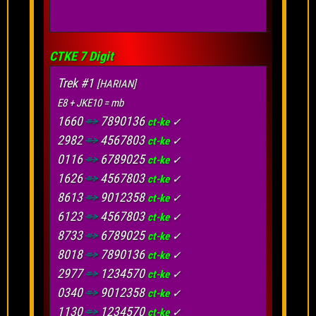
CTKE 7 Digit
Trek #1
[HARIAN]
E8 + JKE10 = mb
1660
=>
7890136
ct-ke
✓
2982
=>
4567803
ct-ke
✓
0116
=>
6789025
ct-ke
✓
1626
=>
4567803
ct-ke
✓
8613
=>
9012358
ct-ke
✓
6123
=>
4567803
ct-ke
✓
8733
=>
6789025
ct-ke
✓
8018
=>
7890136
ct-ke
✓
2977
=>
1234570
ct-ke
✓
0340
=>
9012358
ct-ke
✓
1130
=>
1234570
ct-ke
✓