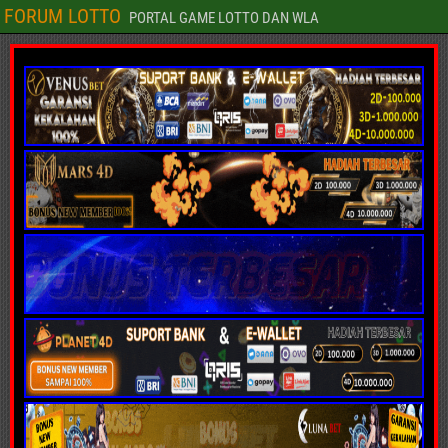
FORUM LOTTO
PORTAL GAME LOTTO DAN WLA