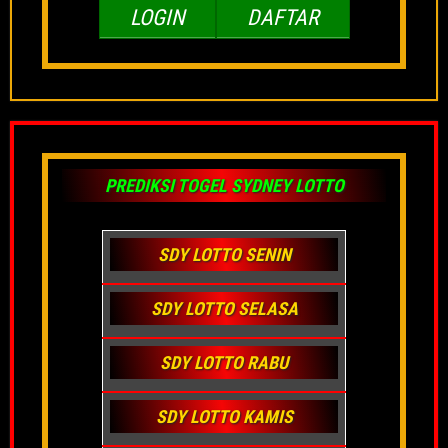
LOGIN
DAFTAR
PREDIKSI TOGEL SYDNEY LOTTO
SDY LOTTO SENIN
SDY LOTTO SELASA
SDY LOTTO RABU
SDY LOTTO KAMIS