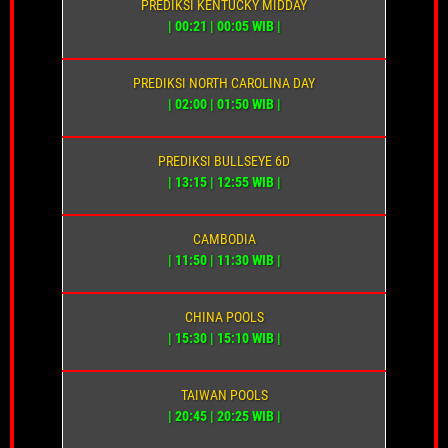
PREDIKSI KENTUCKY MIDDAY
| 00:21 | 00:05 WIB |
PREDIKSI NORTH CAROLINA DAY
| 02:00 | 01:50 WIB |
PREDIKSI BULLSEYE 6D
| 13:15 | 12:55 WIB |
CAMBODIA
| 11:50 | 11:30 WIB |
CHINA POOLS
| 15:30 | 15:10 WIB |
TAIWAN POOLS
| 20:45 | 20:25 WIB |