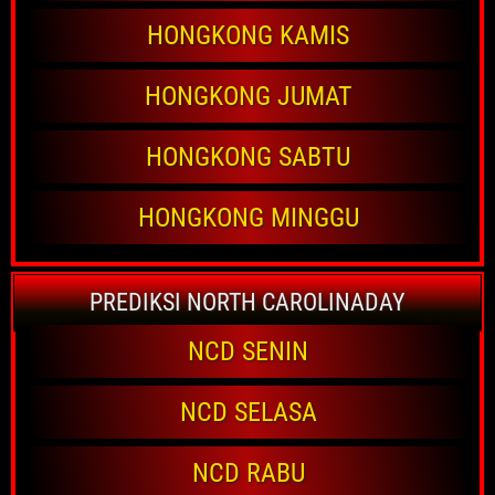
HONGKONG KAMIS
HONGKONG JUMAT
HONGKONG SABTU
HONGKONG MINGGU
PREDIKSI NORTH CAROLINADAY
NCD SENIN
NCD SELASA
NCD RABU