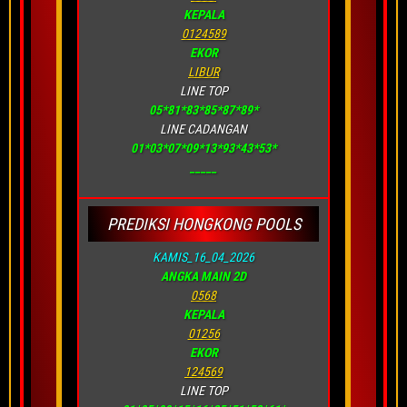
KEPALA
0124589
EKOR
LIBUR
LINE TOP
05*81*83*85*87*89*
LINE CADANGAN
01*03*07*09*13*93*43*53*
_____
PREDIKSI HONGKONG POOLS
KAMIS_16_04_2026
ANGKA MAIN 2D
0568
KEPALA
01256
EKOR
124569
LINE TOP