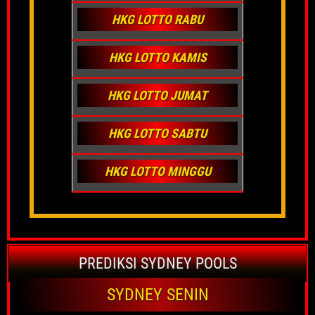
HKG LOTTO RABU
HKG LOTTO KAMIS
HKG LOTTO JUMAT
HKG LOTTO SABTU
HKG LOTTO MINGGU
PREDIKSI SYDNEY POOLS
SYDNEY SENIN