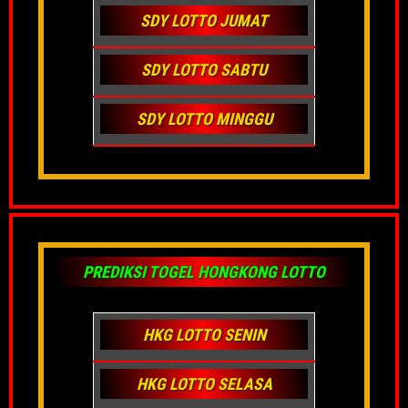
SDY LOTTO JUMAT
SDY LOTTO SABTU
SDY LOTTO MINGGU
PREDIKSI TOGEL HONGKONG LOTTO
HKG LOTTO SENIN
HKG LOTTO SELASA