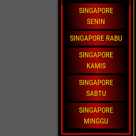
SINGAPORE
SENIN
SINGAPORE RABU
SINGAPORE
KAMIS
SINGAPORE
SABTU
SINGAPORE
MINGGU