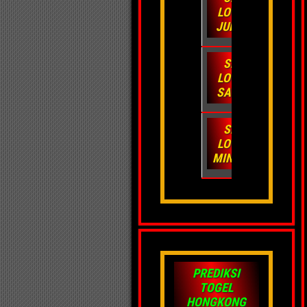
LOTTO
JUMAT
SDY
LOTTO
SABTU
SDY
LOTTO
MINGGU
PREDIKSI
TOGEL
HONGKONG