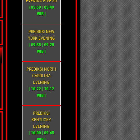
EVENING FIVE 5D
| 05:59 | 05:49
WIB |
PREDIKSI NEW
YORK EVENING
| 09:35 | 09:25
WIB |
PREDIKSI NORTH
CAROLINA
EVENING
| 10:22 | 10:12
WIB |
PREDIKSI
KENTUCKY
EVENING
| 10:00 | 09:45
WIB |