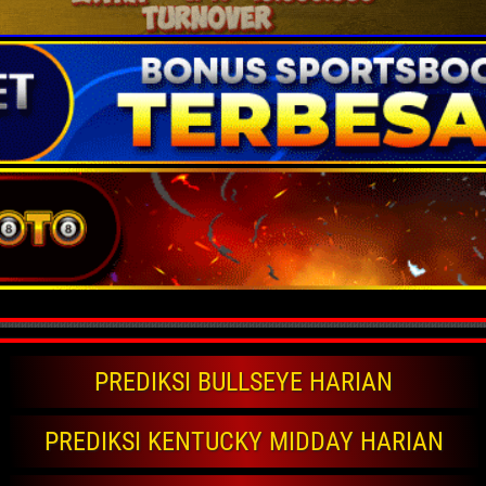
PREDIKSI BULLSEYE HARIAN
PREDIKSI KENTUCKY MIDDAY HARIAN