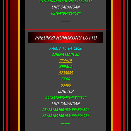
01*05*09*15*16*25*51*52*61*
LINE CADANGAN
02*04*06*26*62*
_____
PREDIKSI HONGKONG LOTTO
KAMIS_16_04_2026
ANGKA MAIN 2D
234679
KEPALA
0235689
EKOR
03489
LINE TOP
04*24*34*54*64*84*94*
LINE CADANGAN
08*28*38*50*53*58*59*60*
63*68*69*80*83*88*89*98*
_____