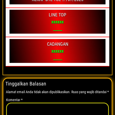
LINE TOP
xxxxxx
_____
CADANGAN
xxxxxx
_____
Tinggalkan Balasan
Alamat email Anda tidak akan dipublikasikan.
Ruas yang wajib ditandai
*
Komentar
*