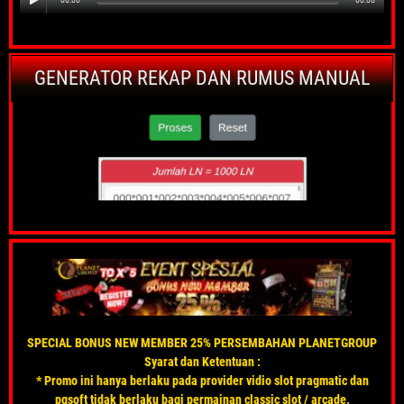
GENERATOR REKAP DAN RUMUS MANUAL
SPECIAL BONUS NEW MEMBER 25% PERSEMBAHAN PLANETGROUP
Syarat dan Ketentuan :
* Promo ini hanya berlaku pada provider vidio slot pragmatic dan
pgsoft tidak berlaku bagi permainan classic slot / arcade.