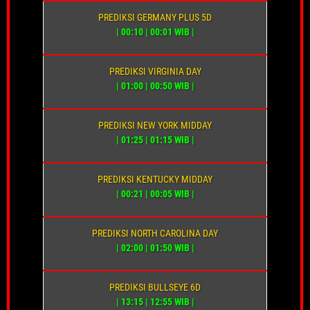
PREDIKSI GERMANY PLUS 5D
| 00:10 | 00:01 WIB |
PREDIKSI VIRGINIA DAY
| 01:00 | 00:50 WIB |
PREDIKSI NEW YORK MIDDAY
| 01:25 | 01:15 WIB |
PREDIKSI KENTUCKY MIDDAY
| 00:21 | 00:05 WIB |
PREDIKSI NORTH CAROLINA DAY
| 02:00 | 01:50 WIB |
PREDIKSI BULLSEYE 6D
| 13:15 | 12:55 WIB |