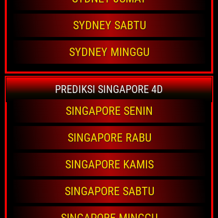
SYDNEY SABTU
SYDNEY MINGGU
PREDIKSI SINGAPORE 4D
SINGAPORE SENIN
SINGAPORE RABU
SINGAPORE KAMIS
SINGAPORE SABTU