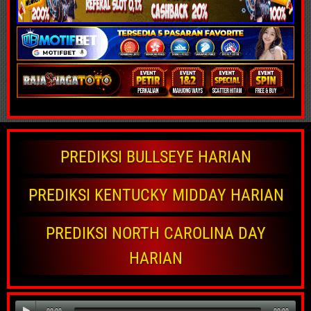
PREDIKSI BULLSEYE HARIAN
PREDIKSI KENTUCKY MIDDAY HARIAN
PREDIKSI NORTH CAROLINA DAY
HARIAN
00:00
00:00