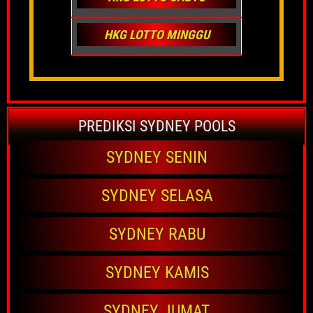
HKG LOTTO MINGGU
PREDIKSI SYDNEY POOLS
SYDNEY SENIN
SYDNEY SELASA
SYDNEY RABU
SYDNEY KAMIS
SYDNEY JUMAT