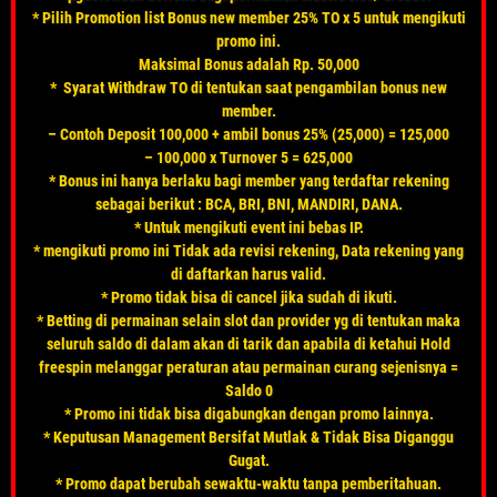
* Pilih Promotion list Bonus new member 25% TO x 5 untuk mengikuti
promo ini.
Maksimal Bonus adalah Rp. 50,000
* Syarat Withdraw TO di tentukan saat pengambilan bonus new
member.
– Contoh Deposit 100,000 + ambil bonus 25% (25,000) = 125,000
– 100,000 x Turnover 5 = 625,000
* Bonus ini hanya berlaku bagi member yang terdaftar rekening
sebagai berikut : BCA, BRI, BNI, MANDIRI, DANA.
* Untuk mengikuti event ini bebas IP.
* mengikuti promo ini Tidak ada revisi rekening, Data rekening yang
di daftarkan harus valid.
* Promo tidak bisa di cancel jika sudah di ikuti.
* Betting di permainan selain slot dan provider yg di tentukan maka
seluruh saldo di dalam akan di tarik dan apabila di ketahui Hold
freespin melanggar peraturan atau permainan curang sejenisnya =
Saldo 0
* Promo ini tidak bisa digabungkan dengan promo lainnya.
* Keputusan Management Bersifat Mutlak & Tidak Bisa Diganggu
Gugat.
* Promo dapat berubah sewaktu-waktu tanpa pemberitahuan.