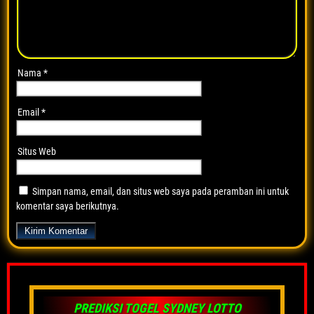
Nama
*
Email
*
Situs Web
Simpan nama, email, dan situs web saya pada peramban ini untuk
komentar saya berikutnya.
PREDIKSI TOGEL SYDNEY LOTTO