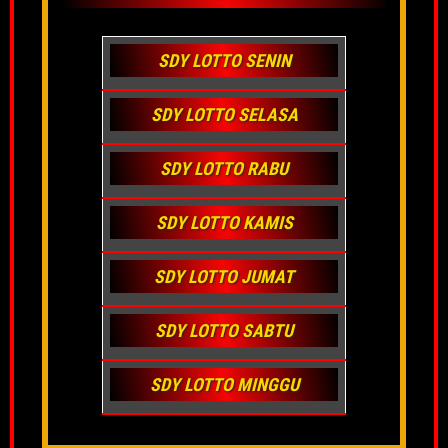
SDY LOTTO SENIN
SDY LOTTO SELASA
SDY LOTTO RABU
SDY LOTTO KAMIS
SDY LOTTO JUMAT
SDY LOTTO SABTU
SDY LOTTO MINGGU