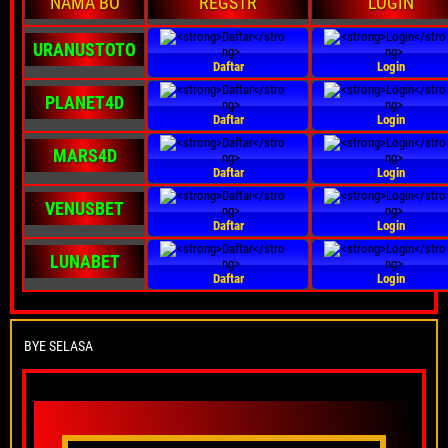
NAMA BO
REGSTR
LOGIN
URANUSTOTO
Daftar
Login
PLANET4D
Daftar
Login
MARS4D
Daftar
Login
VENUSBET
Daftar
Login
LUNABET
Daftar
Login
BYE SELASA