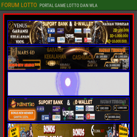
FORUM LOTTO
PORTAL GAME LOTTO DAN WLA