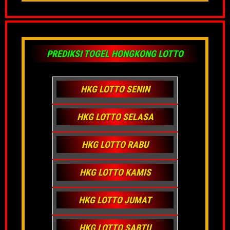
PREDIKSI TOGEL HONGKONG LOTTO
HKG LOTTO SENIN
HKG LOTTO SELASA
HKG LOTTO RABU
HKG LOTTO KAMIS
HKG LOTTO JUMAT
HKG LOTTO SABTU