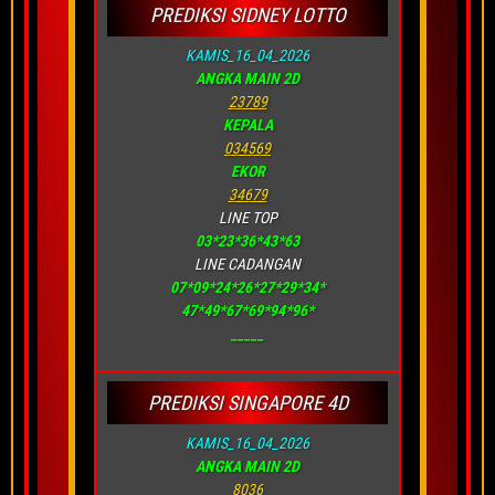
PREDIKSI SIDNEY LOTTO
KAMIS_16_04_2026
ANGKA MAIN 2D
23789
KEPALA
034569
EKOR
34679
LINE TOP
03*23*36*43*63
LINE CADANGAN
07*09*24*26*27*29*34*
47*49*67*69*94*96*
_____
PREDIKSI SINGAPORE 4D
KAMIS_16_04_2026
ANGKA MAIN 2D
8036