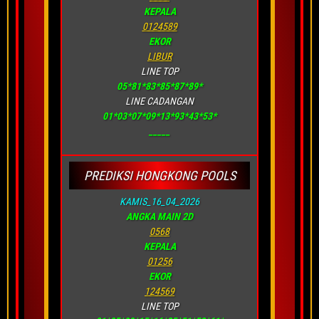
KEPALA
0124589
EKOR
LIBUR
LINE TOP
05*81*83*85*87*89*
LINE CADANGAN
01*03*07*09*13*93*43*53*
_____
PREDIKSI HONGKONG POOLS
KAMIS_16_04_2026
ANGKA MAIN 2D
0568
KEPALA
01256
EKOR
124569
LINE TOP