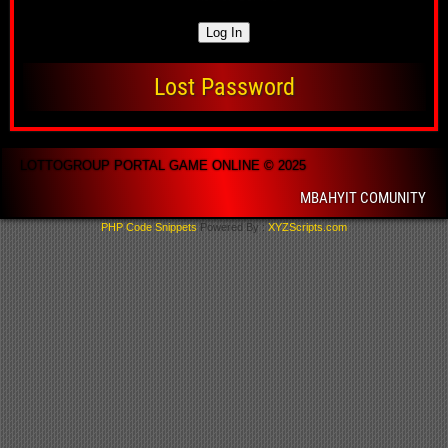
3441...
(April 15, 2026 at 7:56
am)
Lost Password
Pancasona
on
SYDNEY KAMIS
9203...
(April 15, 2026 at 7:55
LOTTOGROUP PORTAL GAME ONLINE © 2025
am)
MBAHYIT COMUNITY
PHP Code Snippets
Powered By :
XYZScripts.com
Mr.pools
on
SYDNEY RABU
PREDI...
(April 15, 2026 at 5:17
am)
Mr.pools
on
SDY LOTTO RABU
P...
(April 15, 2026 at 3:21 am)