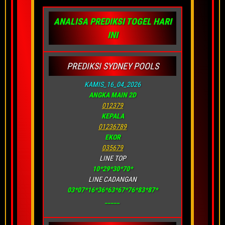
ANALISA PREDIKSI TOGEL HARI
INI
PREDIKSI SYDNEY POOLS
KAMIS_16_04_2026
ANGKA MAIN 2D
012379
KEPALA
01236789
EKOR
035679
LINE TOP
10*29*30*70*
LINE CADANGAN
03*07*16*36*63*67*76*83*87*
_____