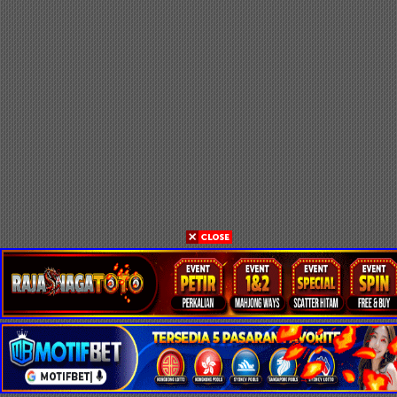
Mr.pools
on
HK LOTTO
SELASA
PREDI...
(April 14,
2026 at 1:23 pm)
Captain Raysa
on
HONGKONG
SELASA
6916...
(April 14, 2026
at 6:32 am)
jalasutra
on
HONGKONG
SELASA
6916...
(April 14, 2026
at 6:31 am)
Rawarontek
on
HONGKONG
SELASA
6916...
(April 14, 2026