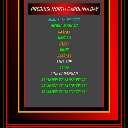
PREDIKSI NORTH CAROLINA DAY
JUMAT_17_04_2026
ANGKA MAIN 2D
034789
KEPALA
01257
EKOR
0236789
LINE TOP
09*79
LINE CADANGAN
39*43*89*90*93*97*98*02*
08*20*27*72*78*19*29*59*
18*23*03*06*10*17*73*76*
_____