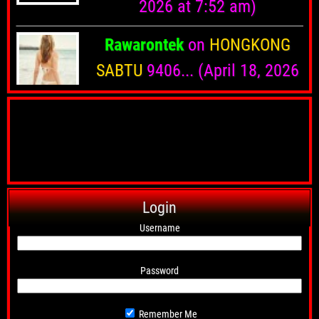
2026 at 7:52 am)
Rawarontek
on
HONGKONG
SABTU
9406...
(April 18, 2026
at 7:30 am)
Captain Raysa
on
SYDNEY
KAMIS
0703...
(April 15, 2026
at 7:59 am)
Login
jalasutra
on
SYDNEY KAMIS
Username
9043...
(April 15, 2026 at 7:57
Password
am)
Rawarontek
on
SYDNEY KAMIS
Remember Me