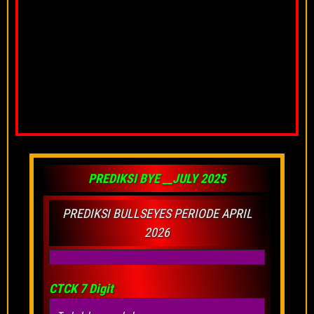
PREDIKSI BYE __JULY 2025
PREDIKSI BULLSEYES PERIODE APRIL
2026
CTCK 7 Digit