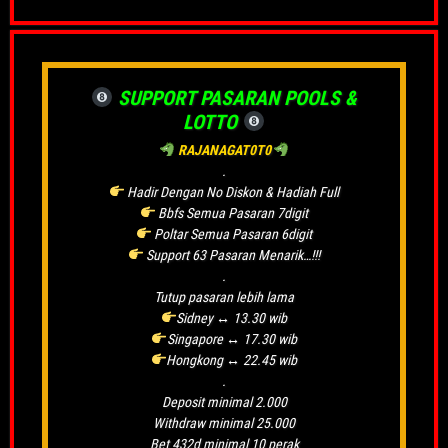
SUPPORT PASARAN POOLS &
LOTTO
RAJANAGAT0T0
.
Hadir Dengan No Diskon & Hadiah Full
Bbfs Semua Pasaran 7digit
Poltar Semua Pasaran 6digit
Support 63 Pasaran Menarik…!!!
.
Tutup pasaran lebih lama
Sidney
↔
13.30 wib
Singapore
↔
17.30 wib
Hongkong
↔
22.45 wib
.
Deposit minimal 2.000
Withdraw minimal 25.000
Bet 432d minimal 10 perak