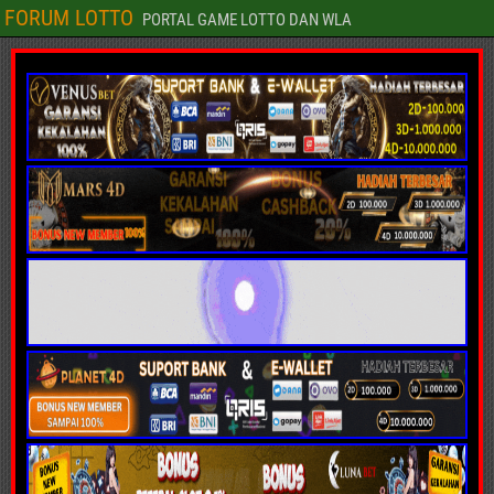
FORUM LOTTO
PORTAL GAME LOTTO DAN WLA