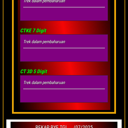
Trek dalam pembaharuan
CTKE 7 Digit
Trek dalam pembaharuan
CT 3D 5 Digit
Trek dalam pembaharuan
REKAP BYE TGL … /07/2025