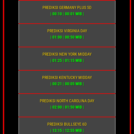
PREDIKSI GERMANY PLUS 5D
| 00:10 | 00:01 WIB |
PREDIKSI VIRGINIA DAY
| 01:00 | 00:50 WIB |
PREDIKSI NEW YORK MIDDAY
| 01:25 | 01:15 WIB |
PREDIKSI KENTUCKY MIDDAY
| 00:21 | 00:05 WIB |
PREDIKSI NORTH CAROLINA DAY
| 02:00 | 01:50 WIB |
PREDIKSI BULLSEYE 6D
| 13:15 | 12:55 WIB |