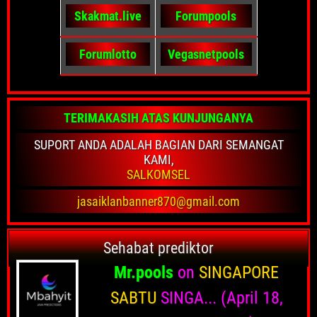
Skakmat.live
Forumpools
Forumlotto
Vegasnetpools
TERIMAKASIH ATAS KUNJUNGANYA
SUPORT ANDA ADALAH BAGIAN DARI SEMANGAT
KAMI,
SALKOMSEL
jasaiklanbanner870@gmail.com
Sehabat prediktor
Mr.pools
on
SINGAPORE
SABTU
SINGA...
(April 18,