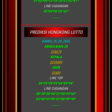
01*05*09*15*16*25*51*52*61*
LINE CADANGAN
02*04*06*26*62*
_____
PREDIKSI HONGKONG LOTTO
KAMIS_16_04_2026
ANGKA MAIN 2D
234679
KEPALA
0235689
EKOR
03489
LINE TOP
04*24*34*54*64*84*94*
LINE CADANGAN
08*28*38*50*53*58*59*60*
63*68*69*80*83*88*89*98*
_____